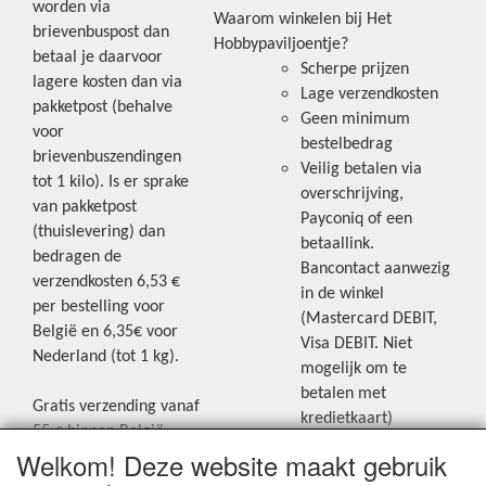
worden via
Waarom winkelen bij Het
brievenbuspost dan
Hobbypaviljoentje?
betaal je daarvoor
Scherpe prijzen
lagere kosten dan via
Lage verzendkosten
pakketpost (behalve
Geen minimum
voor
bestelbedrag
brievenbuszendingen
Veilig betalen via
tot 1 kilo). Is er sprake
overschrijving,
van pakketpost
Payconiq of een
(thuislevering) dan
betaallink.
bedragen de
Bancontact aanwezig
verzendkosten 6,53 €
in de winkel
per bestelling voor
(Mastercard DEBIT,
België en 6,35€ voor
Visa DEBIT. Niet
Nederland (tot 1 kg).
mogelijk om te
betalen met
Gratis verzending vanaf
kredietkaart)
55 € binnen België.
Welkom! Deze website maakt gebruik
Gratis verzending vanaf
Blijf op de hoogte van de laatste
65 € naar Nederland.