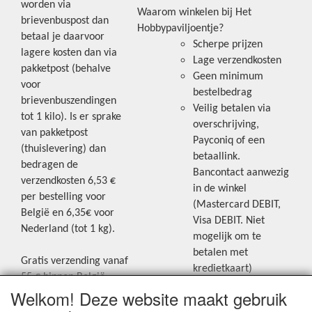
worden via
Waarom winkelen bij Het
brievenbuspost dan
Hobbypaviljoentje?
betaal je daarvoor
Scherpe prijzen
lagere kosten dan via
Lage verzendkosten
pakketpost (behalve
Geen minimum
voor
bestelbedrag
brievenbuszendingen
Veilig betalen via
tot 1 kilo). Is er sprake
overschrijving,
van pakketpost
Payconiq of een
(thuislevering) dan
betaallink.
bedragen de
Bancontact aanwezig
verzendkosten 6,53 €
in de winkel
per bestelling voor
(Mastercard DEBIT,
België en 6,35€ voor
Visa DEBIT. Niet
Nederland (tot 1 kg).
mogelijk om te
betalen met
Gratis verzending vanaf
kredietkaart)
55 € binnen België.
Welkom! Deze website maakt gebruik
Gratis verzending vanaf
Blijf op de hoogte van de laatste
65 € naar Nederland.