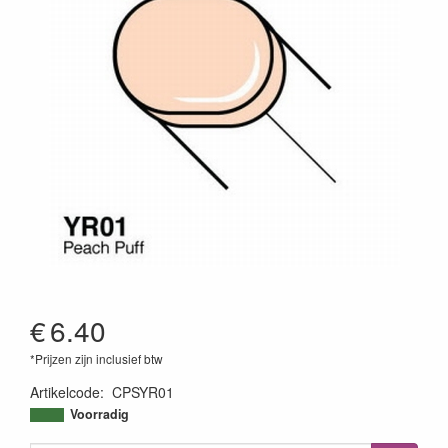
€
6.40
*Prijzen zijn inclusief btw
Artikelcode
:
CPSYR01
4511338048924
Voorradig