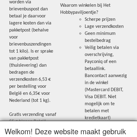
worden via
Waarom winkelen bij Het
brievenbuspost dan
Hobbypaviljoentje?
betaal je daarvoor
Scherpe prijzen
lagere kosten dan via
Lage verzendkosten
pakketpost (behalve
Geen minimum
voor
bestelbedrag
brievenbuszendingen
Veilig betalen via
tot 1 kilo). Is er sprake
overschrijving,
van pakketpost
Payconiq of een
(thuislevering) dan
betaallink.
bedragen de
Bancontact aanwezig
verzendkosten 6,53 €
in de winkel
per bestelling voor
(Mastercard DEBIT,
België en 6,35€ voor
Visa DEBIT. Niet
Nederland (tot 1 kg).
mogelijk om te
betalen met
Gratis verzending vanaf
kredietkaart)
55 € binnen België.
Welkom! Deze website maakt gebruik
Gratis verzending vanaf
Blijf op de hoogte van de laatste
65 € naar Nederland.