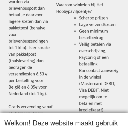
worden via
Waarom winkelen bij Het
brievenbuspost dan
Hobbypaviljoentje?
betaal je daarvoor
Scherpe prijzen
lagere kosten dan via
Lage verzendkosten
pakketpost (behalve
Geen minimum
voor
bestelbedrag
brievenbuszendingen
Veilig betalen via
tot 1 kilo). Is er sprake
overschrijving,
van pakketpost
Payconiq of een
(thuislevering) dan
betaallink.
bedragen de
Bancontact aanwezig
verzendkosten 6,53 €
in de winkel
per bestelling voor
(Mastercard DEBIT,
België en 6,35€ voor
Visa DEBIT. Niet
Nederland (tot 1 kg).
mogelijk om te
betalen met
Gratis verzending vanaf
kredietkaart)
55 € binnen België.
Welkom! Deze website maakt gebruik
Gratis verzending vanaf
Blijf op de hoogte van de laatste
65 € naar Nederland.