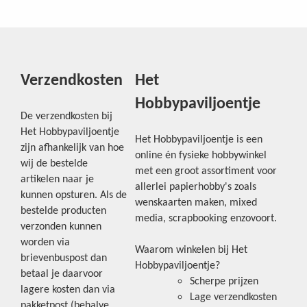
Verzendkosten
Het
Hobbypaviljoentje
De verzendkosten bij
Het Hobbypaviljoentje
Het Hobbypaviljoentje is een
zijn afhankelijk van hoe
online én fysieke hobbywinkel
wij de bestelde
met een groot assortiment voor
artikelen naar je
allerlei papierhobby's zoals
kunnen opsturen. Als de
wenskaarten maken, mixed
bestelde producten
media, scrapbooking enzovoort.
verzonden kunnen
worden via
Waarom winkelen bij Het
brievenbuspost dan
Hobbypaviljoentje?
betaal je daarvoor
Scherpe prijzen
lagere kosten dan via
Lage verzendkosten
pakketpost (behalve