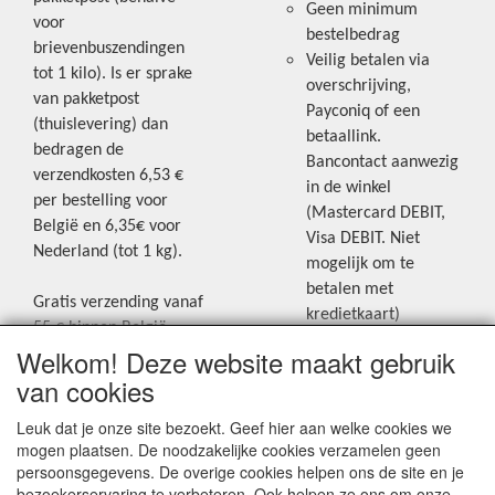
Geen minimum
voor
bestelbedrag
brievenbuszendingen
Veilig betalen via
tot 1 kilo). Is er sprake
overschrijving,
van pakketpost
Payconiq of een
(thuislevering) dan
betaallink.
bedragen de
Bancontact aanwezig
verzendkosten 6,53 €
in de winkel
per bestelling voor
(Mastercard DEBIT,
België en 6,35€ voor
Visa DEBIT. Niet
Nederland (tot 1 kg).
mogelijk om te
betalen met
Gratis verzending vanaf
kredietkaart)
55 € binnen België.
Welkom! Deze website maakt gebruik
Gratis verzending vanaf
Blijf op de hoogte van de laatste
65 € naar Nederland.
van cookies
creatieve nieuwtjes en ideeën via
Levering andere
Leuk dat je onze site bezoekt. Geef hier aan welke cookies we
onze Facebookpagina.
landen: geen gratis
mogen plaatsen. De noodzakelijke cookies verzamelen geen
verzending, portkosten
persoonsgegevens. De overige cookies helpen ons de site en je
worden aangerekend.
bezoekerservaring te verbeteren. Ook helpen ze ons om onze