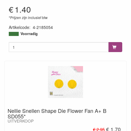
€
1.40
*Prijzen zijn inclusief btw
Artikelcode
:
4-2185054
4004764105847
Voorradig
Nellie Snellen Shape Die Flower Fan A+ B
SD055*
UITVERKOOP
€ 1.70
€ 2.95