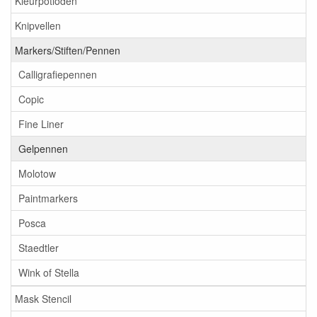
Kleurpotloden
Knipvellen
Markers/Stiften/Pennen
Calligrafiepennen
Copic
Fine Liner
Gelpennen
Molotow
Paintmarkers
Posca
Staedtler
Wink of Stella
Mask Stencil