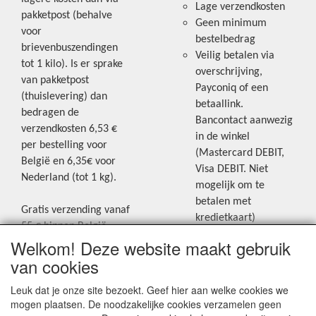
Lage verzendkosten
pakketpost (behalve
Geen minimum
voor
bestelbedrag
brievenbuszendingen
Veilig betalen via
tot 1 kilo). Is er sprake
overschrijving,
van pakketpost
Payconiq of een
(thuislevering) dan
betaallink.
bedragen de
Bancontact aanwezig
verzendkosten 6,53 €
in de winkel
per bestelling voor
(Mastercard DEBIT,
België en 6,35€ voor
Visa DEBIT. Niet
Nederland (tot 1 kg).
mogelijk om te
betalen met
Gratis verzending vanaf
kredietkaart)
55 € binnen België.
Welkom! Deze website maakt gebruik
Gratis verzending vanaf
Blijf op de hoogte van de laatste
65 € naar Nederland.
van cookies
creatieve nieuwtjes en ideeën via
Levering andere
Leuk dat je onze site bezoekt. Geef hier aan welke cookies we
onze Facebookpagina.
landen: geen gratis
mogen plaatsen. De noodzakelijke cookies verzamelen geen
verzending, portkosten