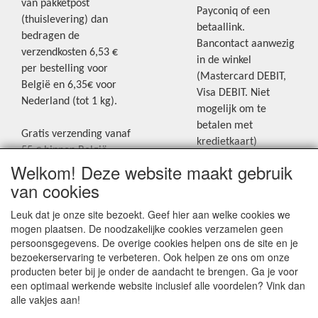
van pakketpost
Payconiq of een
(thuislevering) dan
betaallink.
bedragen de
Bancontact aanwezig
verzendkosten 6,53 €
in de winkel
per bestelling voor
(Mastercard DEBIT,
België en 6,35€ voor
Visa DEBIT. Niet
Nederland (tot 1 kg).
mogelijk om te
betalen met
Gratis verzending vanaf
kredietkaart)
55 € binnen België.
Welkom! Deze website maakt gebruik
Gratis verzending vanaf
Blijf op de hoogte van de laatste
65 € naar Nederland.
van cookies
creatieve nieuwtjes en ideeën via
Levering andere
Leuk dat je onze site bezoekt. Geef hier aan welke cookies we
onze Facebookpagina.
landen: geen gratis
mogen plaatsen. De noodzakelijke cookies verzamelen geen
verzending, portkosten
persoonsgegevens. De overige cookies helpen ons de site en je
worden aangerekend.
bezoekerservaring te verbeteren. Ook helpen ze ons om onze
producten beter bij je onder de aandacht te brengen. Ga je voor
Zie voor een overzicht
een optimaal werkende website inclusief alle voordelen? Vink dan
van alle verzendkosten
alle vakjes aan!
onder het tabje