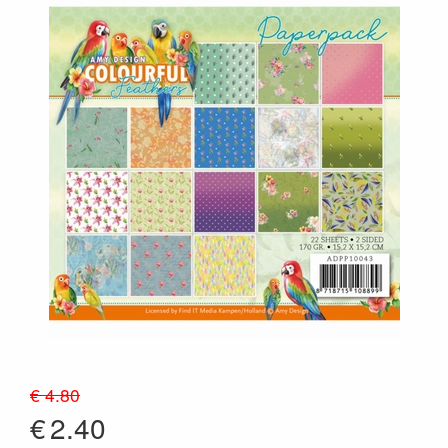
€ 4.80
€
2.40