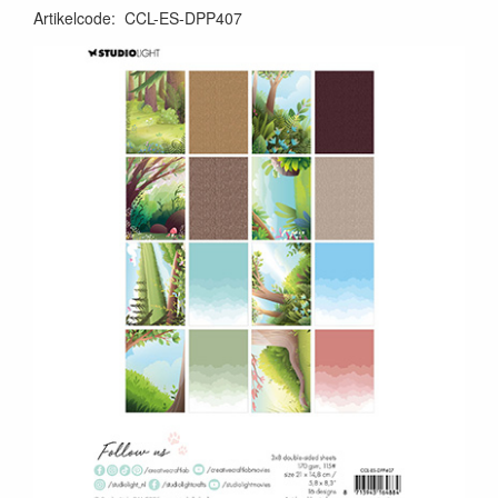
Artikelcode
:
CCL-ES-DPP407
8713943164884