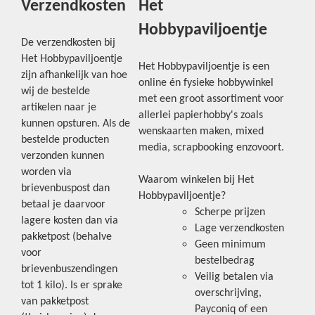
Verzendkosten
Het
Hobbypaviljoentje
De verzendkosten bij
Het Hobbypaviljoentje
Het Hobbypaviljoentje is een
zijn afhankelijk van hoe
online én fysieke hobbywinkel
wij de bestelde
met een groot assortiment voor
artikelen naar je
allerlei papierhobby's zoals
kunnen opsturen. Als de
wenskaarten maken, mixed
bestelde producten
media, scrapbooking enzovoort.
verzonden kunnen
worden via
Waarom winkelen bij Het
brievenbuspost dan
Hobbypaviljoentje?
betaal je daarvoor
Scherpe prijzen
lagere kosten dan via
Lage verzendkosten
pakketpost (behalve
Geen minimum
voor
bestelbedrag
brievenbuszendingen
Veilig betalen via
tot 1 kilo). Is er sprake
overschrijving,
van pakketpost
Payconiq of een