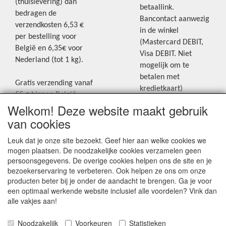
(thuislevering) dan
betaallink.
bedragen de
Bancontact aanwezig
verzendkosten 6,53 €
in de winkel
per bestelling voor
(Mastercard DEBIT,
België en 6,35€ voor
Visa DEBIT. Niet
Nederland (tot 1 kg).
mogelijk om te
betalen met
Gratis verzending vanaf
kredietkaart)
55 € binnen België.
Welkom! Deze website maakt gebruik
Gratis verzending vanaf
Blijf op de hoogte van de laatste
65 € naar Nederland.
van cookies
creatieve nieuwtjes en ideeën via
Levering andere
Leuk dat je onze site bezoekt. Geef hier aan welke cookies we
onze Facebookpagina.
landen: geen gratis
mogen plaatsen. De noodzakelijke cookies verzamelen geen
verzending, portkosten
persoonsgegevens. De overige cookies helpen ons de site en je
worden aangerekend.
bezoekerservaring te verbeteren. Ook helpen ze ons om onze
producten beter bij je onder de aandacht te brengen. Ga je voor
Zie voor een overzicht
een optimaal werkende website inclusief alle voordelen? Vink dan
van alle verzendkosten
alle vakjes aan!
onder het tabje
Noodzakelijk
Voorkeuren
Statistieken
"Verzendkosten" op de