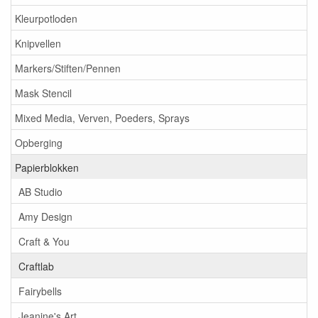
Kleurpotloden
Knipvellen
Markers/Stiften/Pennen
Mask Stencil
Mixed Media, Verven, Poeders, Sprays
Opberging
Papierblokken
AB Studio
Amy Design
Craft & You
Craftlab
Fairybells
Jeanine's Art