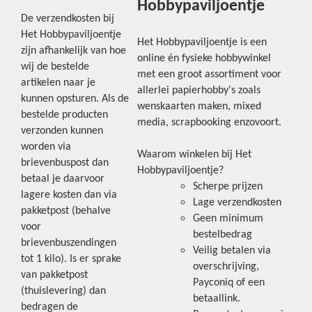
Hobbypaviljoentje
De verzendkosten bij
Het Hobbypaviljoentje
Het Hobbypaviljoentje is een
zijn afhankelijk van hoe
online én fysieke hobbywinkel
wij de bestelde
met een groot assortiment voor
artikelen naar je
allerlei papierhobby's zoals
kunnen opsturen. Als de
wenskaarten maken, mixed
bestelde producten
media, scrapbooking enzovoort.
verzonden kunnen
worden via
Waarom winkelen bij Het
brievenbuspost dan
Hobbypaviljoentje?
betaal je daarvoor
Scherpe prijzen
lagere kosten dan via
Lage verzendkosten
pakketpost (behalve
Geen minimum
voor
bestelbedrag
brievenbuszendingen
Veilig betalen via
tot 1 kilo). Is er sprake
overschrijving,
van pakketpost
Payconiq of een
(thuislevering) dan
betaallink.
bedragen de