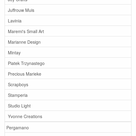
Juffrouw Muis
Lavinia
Maremi's Small Art
Marianne Design
Mintay
Piatek Trzynastego
Precious Marieke
Scrapboys
Stamperia
Studio Light
Yvonne Creations
Pergamano