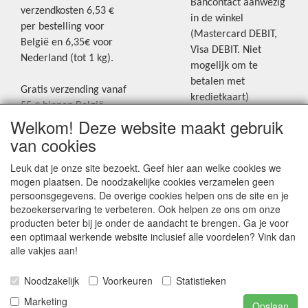
Bancontact aanwezig
verzendkosten 6,53 €
in de winkel
per bestelling voor
(Mastercard DEBIT,
België en 6,35€ voor
Visa DEBIT. Niet
Nederland (tot 1 kg).
mogelijk om te
betalen met
Gratis verzending vanaf
kredietkaart)
55 € binnen België.
Welkom! Deze website maakt gebruik
Gratis verzending vanaf
Blijf op de hoogte van de laatste
65 € naar Nederland.
van cookies
creatieve nieuwtjes en ideeën via
Levering andere
Leuk dat je onze site bezoekt. Geef hier aan welke cookies we
onze Facebookpagina.
landen: geen gratis
mogen plaatsen. De noodzakelijke cookies verzamelen geen
verzending, portkosten
persoonsgegevens. De overige cookies helpen ons de site en je
worden aangerekend.
bezoekerservaring te verbeteren. Ook helpen ze ons om onze
producten beter bij je onder de aandacht te brengen. Ga je voor
Zie voor een overzicht
een optimaal werkende website inclusief alle voordelen? Vink dan
van alle verzendkosten
alle vakjes aan!
onder het tabje
Noodzakelijk
Voorkeuren
Statistieken
"Verzendkosten" op de
homepagina.
Marketing
Opslaan