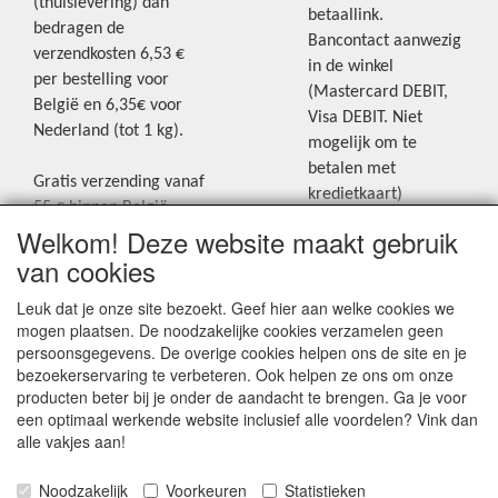
(thuislevering) dan
betaallink.
bedragen de
Bancontact aanwezig
verzendkosten 6,53 €
in de winkel
per bestelling voor
(Mastercard DEBIT,
België en 6,35€ voor
Visa DEBIT. Niet
Nederland (tot 1 kg).
mogelijk om te
betalen met
Gratis verzending vanaf
kredietkaart)
55 € binnen België.
Welkom! Deze website maakt gebruik
Gratis verzending vanaf
Blijf op de hoogte van de laatste
65 € naar Nederland.
van cookies
creatieve nieuwtjes en ideeën via
Levering andere
Leuk dat je onze site bezoekt. Geef hier aan welke cookies we
onze Facebookpagina.
landen: geen gratis
mogen plaatsen. De noodzakelijke cookies verzamelen geen
verzending, portkosten
persoonsgegevens. De overige cookies helpen ons de site en je
worden aangerekend.
bezoekerservaring te verbeteren. Ook helpen ze ons om onze
producten beter bij je onder de aandacht te brengen. Ga je voor
Zie voor een overzicht
een optimaal werkende website inclusief alle voordelen? Vink dan
van alle verzendkosten
alle vakjes aan!
onder het tabje
Noodzakelijk
Voorkeuren
Statistieken
"Verzendkosten" op de