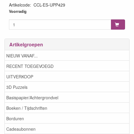
Artikelcode
:
CCL-ES-UPP429
8713943165881
Voorradig
Artikelgroepen
NIEUW VANAF...
RECENT TOEGEVOEGD
UITVERKOOP
3D Puzzels
Basispapier/Achtergrondvel
Boeken / Tijdschriften
Borduren
Cadeaubonnen