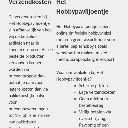
Verzendkosten
Het
Hobbypaviljoentje
De verzendkosten bij
Het Hobbypaviljoentje
Het Hobbypaviljoentje is een
zijn afhankelijk van hoe
online én fysieke hobbywinkel
wij de bestelde
met een groot assortiment voor
artikelen naar je
allerlei papierhobby's zoals
kunnen opsturen. Als de
wenskaarten maken, mixed
bestelde producten
media, scrapbooking enzovoort.
verzonden kunnen
worden via
Waarom winkelen bij Het
brievenbuspost dan
Hobbypaviljoentje?
betaal je daarvoor
Scherpe prijzen
lagere kosten dan via
Lage verzendkosten
pakketpost (behalve
Geen minimum
voor
bestelbedrag
brievenbuszendingen
Veilig betalen via
tot 1 kilo). Is er sprake
overschrijving,
van pakketpost
Payconiq of een