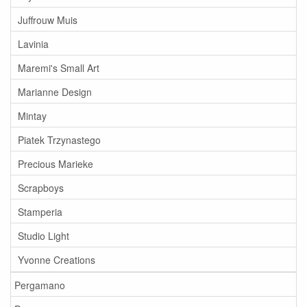
Juffrouw Muis
Lavinia
Maremi's Small Art
Marianne Design
Mintay
Piatek Trzynastego
Precious Marieke
Scrapboys
Stamperia
Studio Light
Yvonne Creations
Pergamano