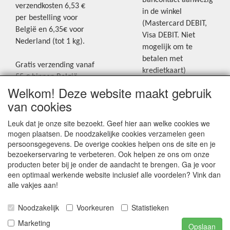
Bancontact aanwezig
verzendkosten 6,53 €
in de winkel
per bestelling voor
(Mastercard DEBIT,
België en 6,35€ voor
Visa DEBIT. Niet
Nederland (tot 1 kg).
mogelijk om te
betalen met
Gratis verzending vanaf
kredietkaart)
55 € binnen België.
Welkom! Deze website maakt gebruik
Gratis verzending vanaf
Blijf op de hoogte van de laatste
65 € naar Nederland.
van cookies
creatieve nieuwtjes en ideeën via
Levering andere
Leuk dat je onze site bezoekt. Geef hier aan welke cookies we
onze Facebookpagina.
landen: geen gratis
mogen plaatsen. De noodzakelijke cookies verzamelen geen
verzending, portkosten
persoonsgegevens. De overige cookies helpen ons de site en je
worden aangerekend.
bezoekerservaring te verbeteren. Ook helpen ze ons om onze
producten beter bij je onder de aandacht te brengen. Ga je voor
Zie voor een overzicht
een optimaal werkende website inclusief alle voordelen? Vink dan
van alle verzendkosten
alle vakjes aan!
onder het tabje
Noodzakelijk
Voorkeuren
Statistieken
"Verzendkosten" op de
homepagina.
Marketing
Opslaan