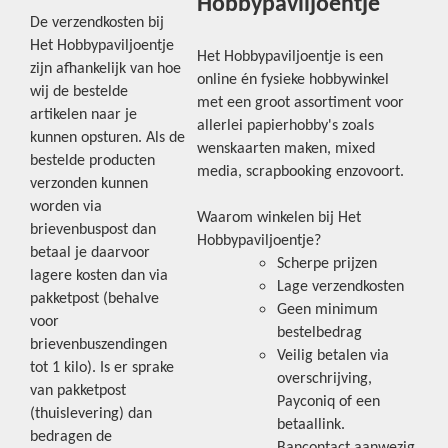
Hobbypaviljoentje
De verzendkosten bij
Het Hobbypaviljoentje
Het Hobbypaviljoentje is een
zijn afhankelijk van hoe
online én fysieke hobbywinkel
wij de bestelde
met een groot assortiment voor
artikelen naar je
allerlei papierhobby's zoals
kunnen opsturen. Als de
wenskaarten maken, mixed
bestelde producten
media, scrapbooking enzovoort.
verzonden kunnen
worden via
Waarom winkelen bij Het
brievenbuspost dan
Hobbypaviljoentje?
betaal je daarvoor
Scherpe prijzen
lagere kosten dan via
Lage verzendkosten
pakketpost (behalve
Geen minimum
voor
bestelbedrag
brievenbuszendingen
Veilig betalen via
tot 1 kilo). Is er sprake
overschrijving,
van pakketpost
Payconiq of een
(thuislevering) dan
betaallink.
bedragen de