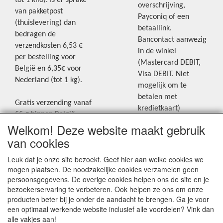
overschrijving,
van pakketpost
Payconiq of een
(thuislevering) dan
betaallink.
bedragen de
Bancontact aanwezig
verzendkosten 6,53 €
in de winkel
per bestelling voor
(Mastercard DEBIT,
België en 6,35€ voor
Visa DEBIT. Niet
Nederland (tot 1 kg).
mogelijk om te
betalen met
Gratis verzending vanaf
kredietkaart)
55 € binnen België.
Welkom! Deze website maakt gebruik
Gratis verzending vanaf
Blijf op de hoogte van de laatste
65 € naar Nederland.
van cookies
creatieve nieuwtjes en ideeën via
Levering andere
Leuk dat je onze site bezoekt. Geef hier aan welke cookies we
onze Facebookpagina.
landen: geen gratis
mogen plaatsen. De noodzakelijke cookies verzamelen geen
verzending, portkosten
persoonsgegevens. De overige cookies helpen ons de site en je
worden aangerekend.
bezoekerservaring te verbeteren. Ook helpen ze ons om onze
producten beter bij je onder de aandacht te brengen. Ga je voor
Zie voor een overzicht
een optimaal werkende website inclusief alle voordelen? Vink dan
van alle verzendkosten
alle vakjes aan!