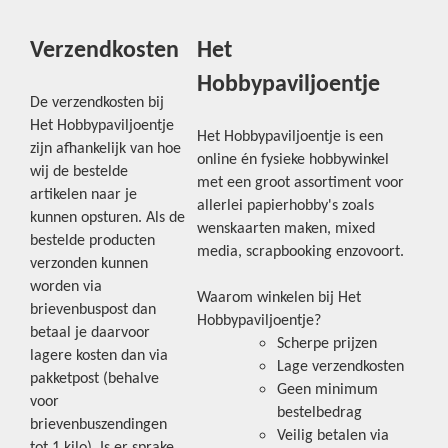
Verzendkosten
Het
Hobbypaviljoentje
De verzendkosten bij
Het Hobbypaviljoentje
Het Hobbypaviljoentje is een
zijn afhankelijk van hoe
online én fysieke hobbywinkel
wij de bestelde
met een groot assortiment voor
artikelen naar je
allerlei papierhobby's zoals
kunnen opsturen. Als de
wenskaarten maken, mixed
bestelde producten
media, scrapbooking enzovoort.
verzonden kunnen
worden via
Waarom winkelen bij Het
brievenbuspost dan
Hobbypaviljoentje?
betaal je daarvoor
Scherpe prijzen
lagere kosten dan via
Lage verzendkosten
pakketpost (behalve
Geen minimum
voor
bestelbedrag
brievenbuszendingen
Veilig betalen via
tot 1 kilo). Is er sprake