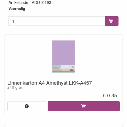
Artikelcode
:
ADD10193
8718715068407
Voorradig
Linnenkarton A4 Amethyst LKK-A457
240 gram
€ 0.35