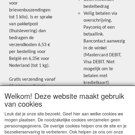
voor
bestelbedrag
brievenbuszendingen
Veilig betalen via
tot 1 kilo). Is er sprake
overschrijving,
van pakketpost
Payconiq of een
(thuislevering) dan
betaallink.
bedragen de
Bancontact aanwezig
verzendkosten 6,53 €
in de winkel
per bestelling voor
(Mastercard DEBIT,
België en 6,35€ voor
Visa DEBIT. Niet
Nederland (tot 1 kg).
mogelijk om te
betalen met
Gratis verzending vanaf
kredietkaart)
55 € binnen België.
Welkom! Deze website maakt gebruik
Gratis verzending vanaf
Blijf op de hoogte van de laatste
65 € naar Nederland.
van cookies
creatieve nieuwtjes en ideeën via
Levering andere
Leuk dat je onze site bezoekt. Geef hier aan welke cookies we
onze Facebookpagina.
landen: geen gratis
mogen plaatsen. De noodzakelijke cookies verzamelen geen
verzending, portkosten
persoonsgegevens. De overige cookies helpen ons de site en je
worden aangerekend.
bezoekerservaring te verbeteren. Ook helpen ze ons om onze