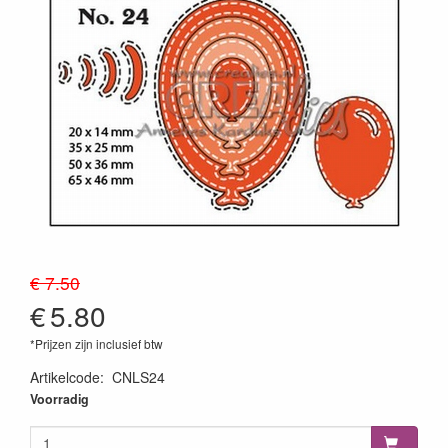
€ 7.50
€
5.80
*Prijzen zijn inclusief btw
Artikelcode
:
CNLS24
8720143083303
Voorradig