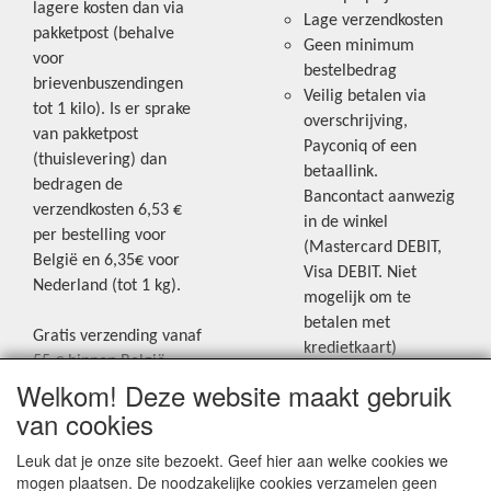
lagere kosten dan via
Lage verzendkosten
pakketpost (behalve
Geen minimum
voor
bestelbedrag
brievenbuszendingen
Veilig betalen via
tot 1 kilo). Is er sprake
overschrijving,
van pakketpost
Payconiq of een
(thuislevering) dan
betaallink.
bedragen de
Bancontact aanwezig
verzendkosten 6,53 €
in de winkel
per bestelling voor
(Mastercard DEBIT,
België en 6,35€ voor
Visa DEBIT. Niet
Nederland (tot 1 kg).
mogelijk om te
betalen met
Gratis verzending vanaf
kredietkaart)
55 € binnen België.
Welkom! Deze website maakt gebruik
Gratis verzending vanaf
Blijf op de hoogte van de laatste
65 € naar Nederland.
van cookies
creatieve nieuwtjes en ideeën via
Levering andere
Leuk dat je onze site bezoekt. Geef hier aan welke cookies we
onze Facebookpagina.
landen: geen gratis
mogen plaatsen. De noodzakelijke cookies verzamelen geen
verzending, portkosten