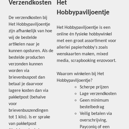
Verzendkosten
Het
Hobbypaviljoentje
De verzendkosten bij
Het Hobbypaviljoentje
Het Hobbypaviljoentje is een
zijn afhankelijk van hoe
online én fysieke hobbywinkel
wij de bestelde
met een groot assortiment voor
artikelen naar je
allerlei papierhobby's zoals
kunnen opsturen. Als de
wenskaarten maken, mixed
bestelde producten
media, scrapbooking enzovoort.
verzonden kunnen
worden via
Waarom winkelen bij Het
brievenbuspost dan
Hobbypaviljoentje?
betaal je daarvoor
Scherpe prijzen
lagere kosten dan via
Lage verzendkosten
pakketpost (behalve
Geen minimum
voor
bestelbedrag
brievenbuszendingen
Veilig betalen via
tot 1 kilo). Is er sprake
overschrijving,
van pakketpost
Payconiq of een