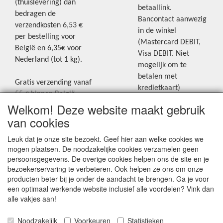
(thuislevering) dan
betaallink.
bedragen de
Bancontact aanwezig
verzendkosten 6,53 €
in de winkel
per bestelling voor
(Mastercard DEBIT,
België en 6,35€ voor
Visa DEBIT. Niet
Nederland (tot 1 kg).
mogelijk om te
betalen met
Gratis verzending vanaf
kredietkaart)
55 € binnen België.
Welkom! Deze website maakt gebruik
Gratis verzending vanaf
Blijf op de hoogte van de laatste
65 € naar Nederland.
van cookies
creatieve nieuwtjes en ideeën via
Levering andere
Leuk dat je onze site bezoekt. Geef hier aan welke cookies we
onze Facebookpagina.
landen: geen gratis
mogen plaatsen. De noodzakelijke cookies verzamelen geen
verzending, portkosten
persoonsgegevens. De overige cookies helpen ons de site en je
worden aangerekend.
bezoekerservaring te verbeteren. Ook helpen ze ons om onze
producten beter bij je onder de aandacht te brengen. Ga je voor
Zie voor een overzicht
een optimaal werkende website inclusief alle voordelen? Vink dan
van alle verzendkosten
alle vakjes aan!
onder het tabje
Noodzakelijk
Voorkeuren
Statistieken
"Verzendkosten" op de