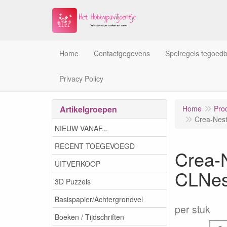
Home
Contactgegevens
Spelregels tegoed
Privacy Policy
Artikelgroepen
Home
Pro
Crea-Nest
NIEUW VANAF...
RECENT TOEGEVOEGD
Crea-N
UITVERKOOP
CLNe
3D Puzzels
Basispapier/Achtergrondvel
per stuk
Boeken / Tijdschriften