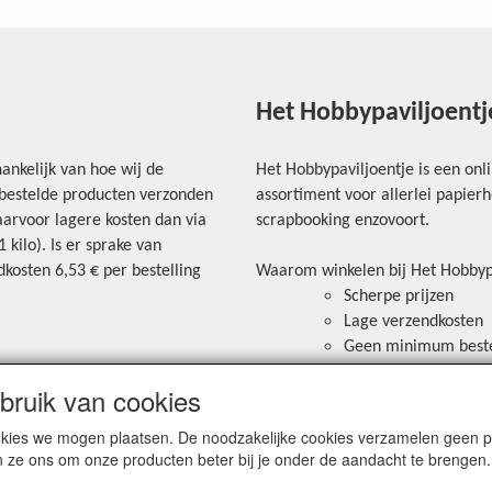
Het Hobbypaviljoentj
ankelijk van hoe wij de
Het Hobbypaviljoentje is een onl
e bestelde producten verzonden
assortiment voor allerlei papie
arvoor lagere kosten dan via
scrapbooking enzovoort.
kilo). Is er sprake van
kosten 6,53 € per bestelling
Waarom winkelen bij Het Hobbyp
Scherpe prijzen
Lage verzendkosten
Geen minimum best
Veilig betalen via ov
ruik van cookies
ortkosten worden
Bancontact aanwezig 
mogelijk om te betal
cookies we mogen plaatsen. De noodzakelijke cookies verzamelen geen
n ze ons om onze producten beter bij je onder de aandacht te brengen.
r het tabje "Verzendkosten"
Blijf op de hoogte van de laatste