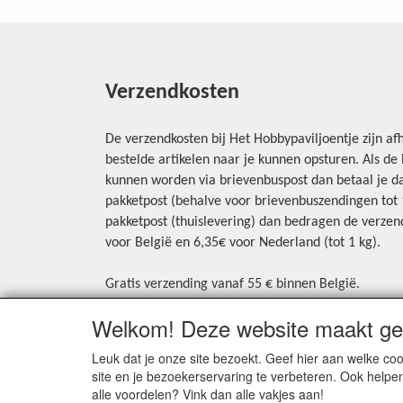
Verzendkosten
De verzendkosten bij Het Hobbypaviljoentje zijn afh
bestelde artikelen naar je kunnen opsturen. Als d
kunnen worden via brievenbuspost dan betaal je da
pakketpost (behalve voor brievenbuszendingen tot 1 
pakketpost (thuislevering) dan bedragen de verzend
voor België en 6,35€ voor Nederland (tot 1 kg).
Gratis verzending vanaf 55 € binnen België.
Gratis verzending vanaf 65 € naar Nederland.
Welkom! Deze website maakt geb
Levering andere landen: geen gratis verzending, p
aangerekend.
Leuk dat je onze site bezoekt. Geef hier aan welke 
site en je bezoekerservaring te verbeteren. Ook helpe
Zie voor een overzicht van alle verzendkosten onde
alle voordelen? Vink dan alle vakjes aan!