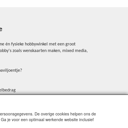
e
ine én fysieke hobbywinkel met een groot
rhobby's zoals wenskaarten maken, mixed media,
aviljoentje?
elbedrag
erschrijving, Payconiq of een betaallink.
in de winkel (Mastercard DEBIT, Visa DEBIT. Niet
en met kredietkaart)
 persoonsgegevens. De overige cookies helpen ons de
 Ga je voor een optimaal werkende website inclusief
 creatieve nieuwtjes en ideeën via onze