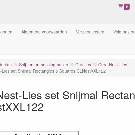
0
bonnen
Algemene voorwaarden
Verzendkosten
Volg ons o
ducten
Snij- en embossingmallen
Crealies
Crea-Nest-Lies
-Lies set Snijmal Rectangles & Squares CLNestXXL122
est-Lies set Snijmal Recta
stXXL122