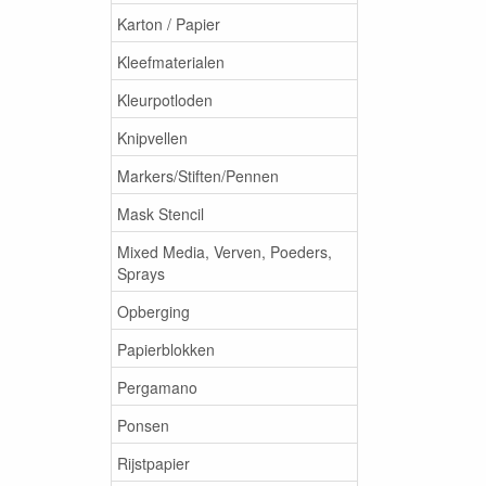
Karton / Papier
Kleefmaterialen
Kleurpotloden
Knipvellen
Markers/Stiften/Pennen
Mask Stencil
Mixed Media, Verven, Poeders,
Sprays
Opberging
Papierblokken
Pergamano
Ponsen
Rijstpapier