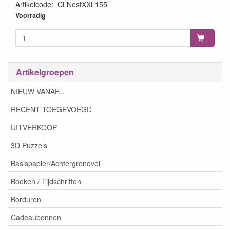
Artikelcode
:
CLNestXXL155
8720143089503
Voorradig
Artikelgroepen
NIEUW VANAF...
RECENT TOEGEVOEGD
UITVERKOOP
3D Puzzels
Basispapier/Achtergrondvel
Boeken / Tijdschriften
Borduren
Cadeaubonnen