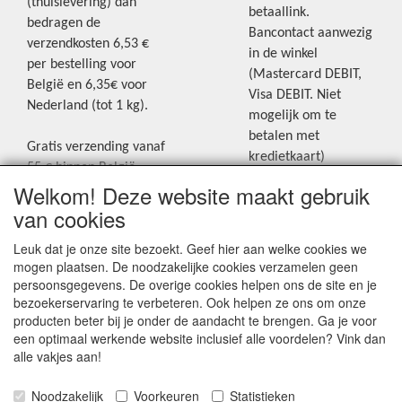
(thuislevering) dan
betaallink.
bedragen de
Bancontact aanwezig
verzendkosten 6,53 €
in de winkel
per bestelling voor
(Mastercard DEBIT,
België en 6,35€ voor
Visa DEBIT. Niet
Nederland (tot 1 kg).
mogelijk om te
betalen met
Gratis verzending vanaf
kredietkaart)
55 € binnen België.
Welkom! Deze website maakt gebruik
Gratis verzending vanaf
Blijf op de hoogte van de laatste
65 € naar Nederland.
van cookies
creatieve nieuwtjes en ideeën via
Levering andere
Leuk dat je onze site bezoekt. Geef hier aan welke cookies we
onze Facebookpagina.
landen: geen gratis
mogen plaatsen. De noodzakelijke cookies verzamelen geen
verzending, portkosten
persoonsgegevens. De overige cookies helpen ons de site en je
worden aangerekend.
bezoekerservaring te verbeteren. Ook helpen ze ons om onze
producten beter bij je onder de aandacht te brengen. Ga je voor
Zie voor een overzicht
een optimaal werkende website inclusief alle voordelen? Vink dan
van alle verzendkosten
alle vakjes aan!
onder het tabje
Noodzakelijk
Voorkeuren
Statistieken
"Verzendkosten" op de