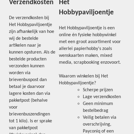
Verzendkosten
Het
Hobbypaviljoentje
De verzendkosten bij
Het Hobbypaviljoentje
Het Hobbypaviljoentje is een
zijn afhankelijk van hoe
online én fysieke hobbywinkel
wij de bestelde
met een groot assortiment voor
artikelen naar je
allerlei papierhobby's zoals
kunnen opsturen. Als de
wenskaarten maken, mixed
bestelde producten
media, scrapbooking enzovoort.
verzonden kunnen
worden via
Waarom winkelen bij Het
brievenbuspost dan
Hobbypaviljoentje?
betaal je daarvoor
Scherpe prijzen
lagere kosten dan via
Lage verzendkosten
pakketpost (behalve
Geen minimum
voor
bestelbedrag
brievenbuszendingen
Veilig betalen via
tot 1 kilo). Is er sprake
overschrijving,
van pakketpost
Payconiq of een