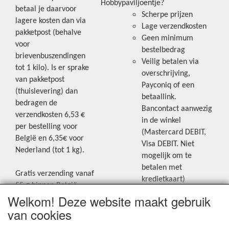
Hobbypaviljoentje?
betaal je daarvoor
Scherpe prijzen
lagere kosten dan via
Lage verzendkosten
pakketpost (behalve
Geen minimum
voor
bestelbedrag
brievenbuszendingen
Veilig betalen via
tot 1 kilo). Is er sprake
overschrijving,
van pakketpost
Payconiq of een
(thuislevering) dan
betaallink.
bedragen de
Bancontact aanwezig
verzendkosten 6,53 €
in de winkel
per bestelling voor
(Mastercard DEBIT,
België en 6,35€ voor
Visa DEBIT. Niet
Nederland (tot 1 kg).
mogelijk om te
betalen met
Gratis verzending vanaf
kredietkaart)
55 € binnen België.
Welkom! Deze website maakt gebruik
Gratis verzending vanaf
Blijf op de hoogte van de laatste
65 € naar Nederland.
van cookies
creatieve nieuwtjes en ideeën via
Levering andere