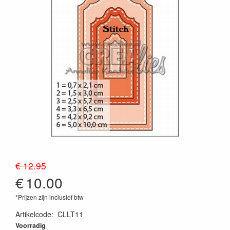
€ 12.95
€
10.00
*Prijzen zijn inclusief btw
Artikelcode
:
CLLT11
8718736033866
Voorradig