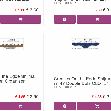
UITVERKOOP
€ 3.60
€ 3
€ 5.80
€ 5.80
n the Egde Snijmal
Crealies On the Egde Snijma
on Organiser
nr. 47 Double Dots CLOTE47
UITVERKOOP
€ 2.90
€ 2
€ 4.85
€ 4.85