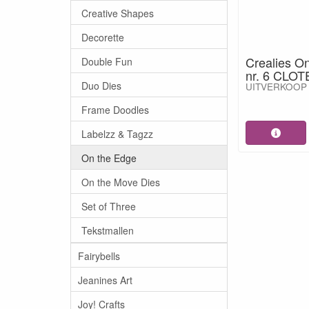
Creative Shapes
Decorette
Crealies O
Double Fun
nr. 6 CLOT
Duo Dies
UITVERKOOP
Frame Doodles
Labelzz & Tagzz
On the Edge
On the Move Dies
Set of Three
Tekstmallen
Fairybells
Jeanines Art
Joy! Crafts