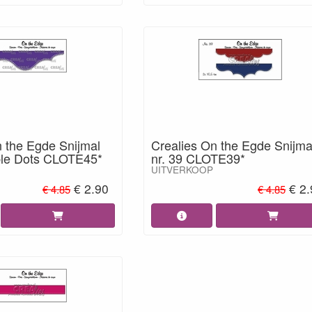
n the Egde Snijmal
Crealies On the Egde Snijma
ble Dots CLOTE45*
nr. 39 CLOTE39*
UITVERKOOP
€ 2.90
€ 2
€ 4.85
€ 4.85