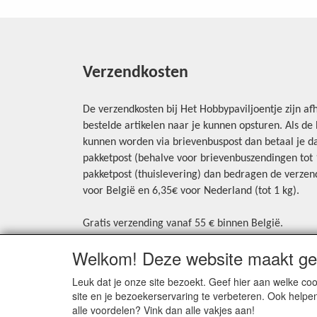
Verzendkosten
De verzendkosten bij Het Hobbypaviljoentje zijn afh
bestelde artikelen naar je kunnen opsturen. Als d
kunnen worden via brievenbuspost dan betaal je da
pakketpost (behalve voor brievenbuszendingen tot 1 
pakketpost (thuislevering) dan bedragen de verzend
voor België en 6,35€ voor Nederland (tot 1 kg).
Gratis verzending vanaf 55 € binnen België.
Gratis verzending vanaf 65 € naar Nederland.
Welkom! Deze website maakt geb
Levering andere landen: geen gratis verzending, p
aangerekend.
Leuk dat je onze site bezoekt. Geef hier aan welke 
site en je bezoekerservaring te verbeteren. Ook helpe
Zie voor een overzicht van alle verzendkosten onde
alle voordelen? Vink dan alle vakjes aan!