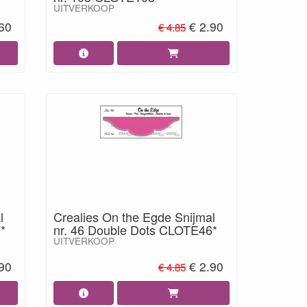
UITVERKOOP
.60
€ 2.90
€ 4.85
l
Crealies On the Egde Snijmal
*
nr. 46 Double Dots CLOTE46*
UITVERKOOP
.90
€ 2.90
€ 4.85