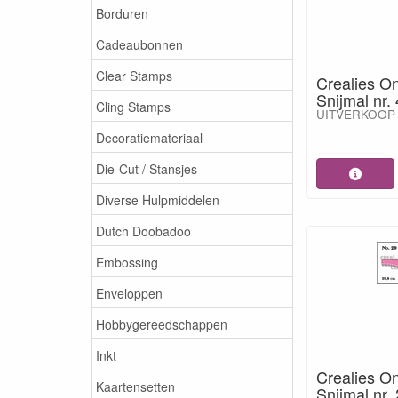
Borduren
Cadeaubonnen
Clear Stamps
Crealies O
Snijmal nr
Cling Stamps
UITVERKOOP
Decoratiemateriaal
Die-Cut / Stansjes
Diverse Hulpmiddelen
Dutch Doobadoo
Embossing
Enveloppen
Hobbygereedschappen
Inkt
Crealies O
Kaartensetten
Snijmal nr