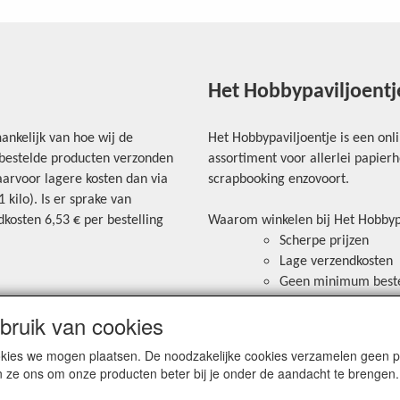
Het Hobbypaviljoentj
ankelijk van hoe wij de
Het Hobbypaviljoentje is een onl
e bestelde producten verzonden
assortiment voor allerlei papie
arvoor lagere kosten dan via
scrapbooking enzovoort.
kilo). Is er sprake van
kosten 6,53 € per bestelling
Waarom winkelen bij Het Hobbyp
Scherpe prijzen
Lage verzendkosten
Geen minimum best
Veilig betalen via ov
ruik van cookies
ortkosten worden
Bancontact aanwezig 
mogelijk om te betal
cookies we mogen plaatsen. De noodzakelijke cookies verzamelen geen
n ze ons om onze producten beter bij je onder de aandacht te brengen.
r het tabje "Verzendkosten"
Blijf op de hoogte van de laatste