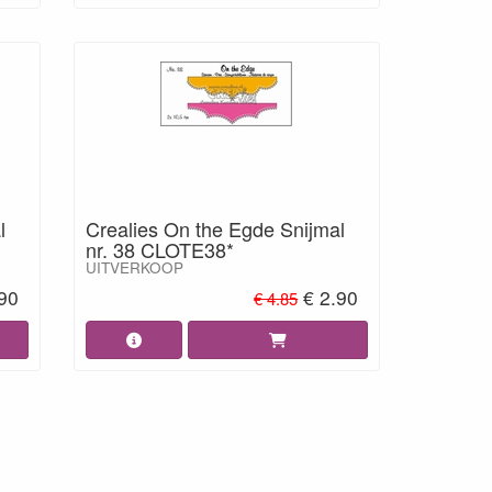
l
Crealies On the Egde Snijmal
nr. 38 CLOTE38*
UITVERKOOP
.90
€ 2.90
€ 4.85