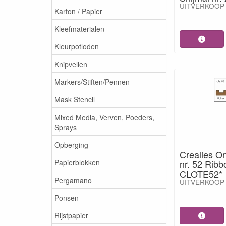
UITVERKOOP
Karton / Papier
Kleefmaterialen
Kleurpotloden
Knipvellen
Markers/Stiften/Pennen
Mask Stencil
Mixed Media, Verven, Poeders,
Sprays
Opberging
Crealies O
Papierblokken
nr. 52 Ribb
CLOTE52*
Pergamano
UITVERKOOP
Ponsen
Rijstpapier