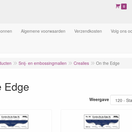
0
bonnen
Algemene voorwaarden
Verzendkosten
Volg ons o
ducten
Snij- en embossingmallen
Crealies
On the Edge
e Edge
Weergave