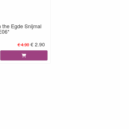
n the Egde Snijmal
E06*
€ 2.90
€ 4.90