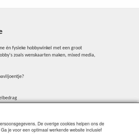
e
ine én fysieke hobbywinkel met een groot
rhobby's zoals wenskaarten maken, mixed media,
aviljoentje?
elbedrag
erschrijving, Payconiq of een betaallink.
in de winkel (Mastercard DEBIT, Visa DEBIT. Niet
en met kredietkaart)
 persoonsgegevens. De overige cookies helpen ons de
 Ga je voor een optimaal werkende website inclusief
 creatieve nieuwtjes en ideeën via onze