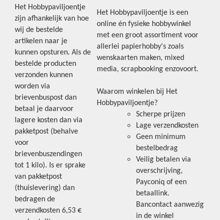
Het Hobbypaviljoentje
Het Hobbypaviljoentje is een
zijn afhankelijk van hoe
online én fysieke hobbywinkel
wij de bestelde
met een groot assortiment voor
artikelen naar je
allerlei papierhobby's zoals
kunnen opsturen. Als de
wenskaarten maken, mixed
bestelde producten
media, scrapbooking enzovoort.
verzonden kunnen
worden via
Waarom winkelen bij Het
brievenbuspost dan
Hobbypaviljoentje?
betaal je daarvoor
Scherpe prijzen
lagere kosten dan via
Lage verzendkosten
pakketpost (behalve
Geen minimum
voor
bestelbedrag
brievenbuszendingen
Veilig betalen via
tot 1 kilo). Is er sprake
overschrijving,
van pakketpost
Payconiq of een
(thuislevering) dan
betaallink.
bedragen de
Bancontact aanwezig
verzendkosten 6,53 €
in de winkel