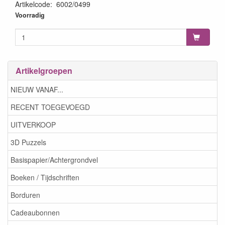
Artikelcode
:
6002/0499
8717706032250
Voorradig
Artikelgroepen
NIEUW VANAF...
RECENT TOEGEVOEGD
UITVERKOOP
3D Puzzels
Basispapier/Achtergrondvel
Boeken / Tijdschriften
Borduren
Cadeaubonnen