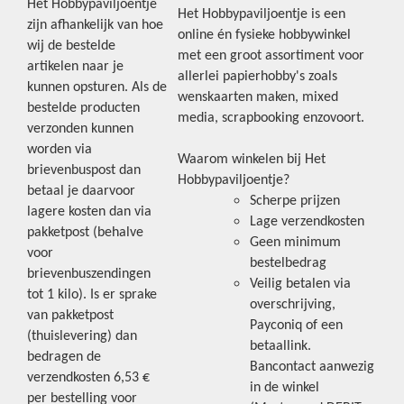
Het Hobbypaviljoentje
Het Hobbypaviljoentje is een
zijn afhankelijk van hoe
online én fysieke hobbywinkel
wij de bestelde
met een groot assortiment voor
artikelen naar je
allerlei papierhobby's zoals
kunnen opsturen. Als de
wenskaarten maken, mixed
bestelde producten
media, scrapbooking enzovoort.
verzonden kunnen
worden via
Waarom winkelen bij Het
brievenbuspost dan
Hobbypaviljoentje?
betaal je daarvoor
Scherpe prijzen
lagere kosten dan via
Lage verzendkosten
pakketpost (behalve
Geen minimum
voor
bestelbedrag
brievenbuszendingen
Veilig betalen via
tot 1 kilo). Is er sprake
overschrijving,
van pakketpost
Payconiq of een
(thuislevering) dan
betaallink.
bedragen de
Bancontact aanwezig
verzendkosten 6,53 €
in de winkel
per bestelling voor