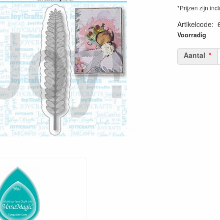
*Prijzen zijn inc
Artikelcode
:
87177060492
Voorradig
Aantal