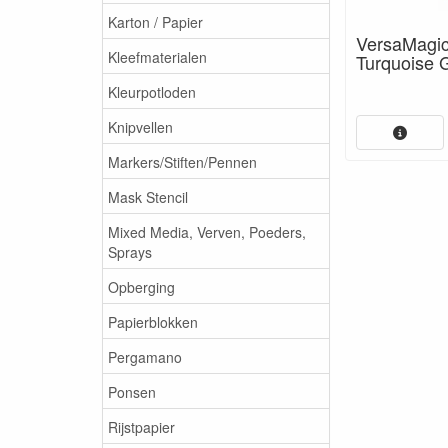
Karton / Papier
VersaMagi
Kleefmaterialen
Turquoise
Kleurpotloden
Knipvellen
Markers/Stiften/Pennen
Mask Stencil
Mixed Media, Verven, Poeders,
Sprays
Opberging
Papierblokken
Pergamano
Ponsen
Rijstpapier