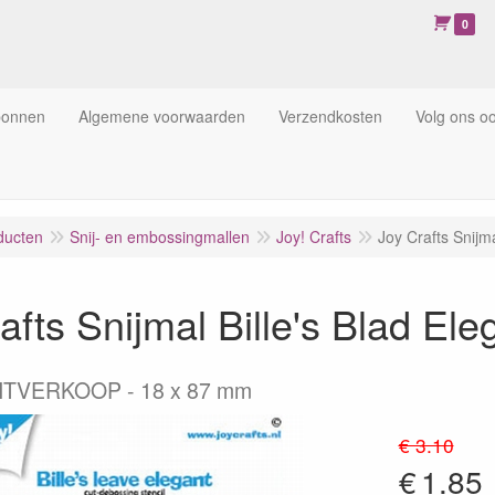
0
bonnen
Algemene voorwaarden
Verzendkosten
Volg ons o
ducten
Snij- en embossingmallen
Joy! Crafts
Joy Crafts Snijm
afts Snijmal Bille's Blad El
ITVERKOOP - 18 x 87 mm
€ 3.10
€
1.85