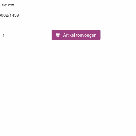
lusief btw
6002/1439
96
Artikel toevoegen