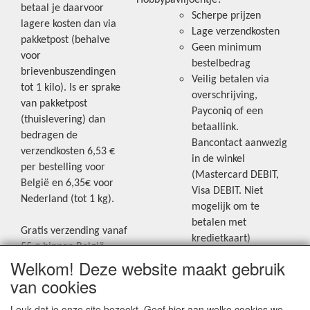
Hobbypaviljoentje?
betaal je daarvoor
Scherpe prijzen
lagere kosten dan via
Lage verzendkosten
pakketpost (behalve
Geen minimum
voor
bestelbedrag
brievenbuszendingen
Veilig betalen via
tot 1 kilo). Is er sprake
overschrijving,
van pakketpost
Payconiq of een
(thuislevering) dan
betaallink.
bedragen de
Bancontact aanwezig
verzendkosten 6,53 €
in de winkel
per bestelling voor
(Mastercard DEBIT,
België en 6,35€ voor
Visa DEBIT. Niet
Nederland (tot 1 kg).
mogelijk om te
betalen met
Gratis verzending vanaf
kredietkaart)
55 € binnen België.
Welkom! Deze website maakt gebruik
Gratis verzending vanaf
Blijf op de hoogte van de laatste
65 € naar Nederland.
van cookies
creatieve nieuwtjes en ideeën via
Levering andere
Leuk dat je onze site bezoekt. Geef hier aan welke cookies we
onze Facebookpagina.