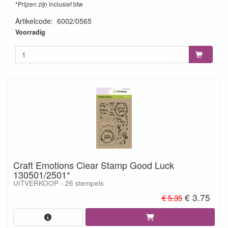
*Prijzen zijn inclusief btw
Artikelcode
:
6002/0565
8717706034384
Voorradig
Craft Emotions Clear Stamp Good Luck
130501/2501*
UITVERKOOP - 26 stempels
€ 3.75
€ 5.35