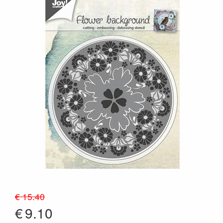
€ 15.40
€
9.10