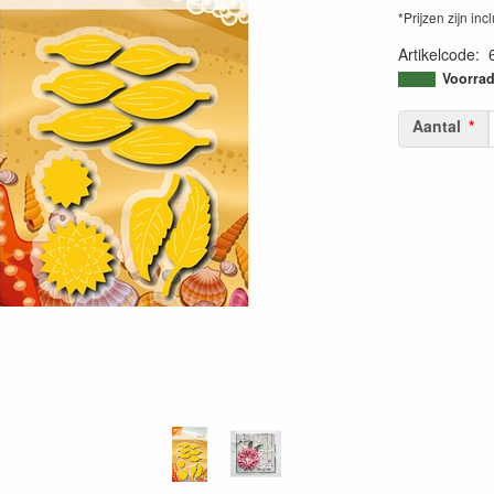
*Prijzen zijn inc
Artikelcode
:
87177060455
Voorrad
Aantal