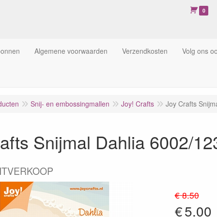
0
bonnen
Algemene voorwaarden
Verzendkosten
Volg ons o
ducten
Snij- en embossingmallen
Joy! Crafts
Joy Crafts Snijm
afts Snijmal Dahlia 6002/12
ITVERKOOP
€ 8.50
€
5.00