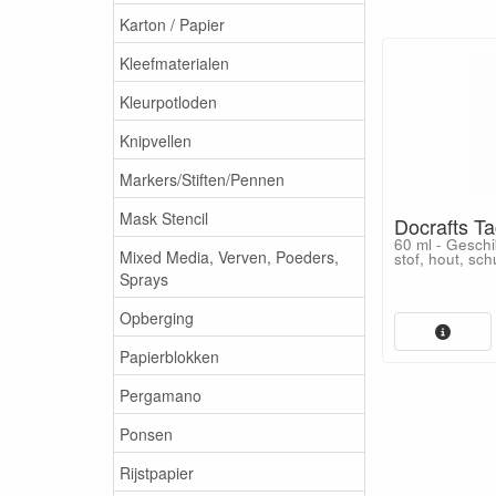
Karton / Papier
Kleefmaterialen
Kleurpotloden
Knipvellen
Markers/Stiften/Pennen
Mask Stencil
Docrafts T
60 ml - Geschik
Mixed Media, Verven, Poeders,
stof, hout, sc
Sprays
Opberging
Papierblokken
Pergamano
Ponsen
Rijstpapier