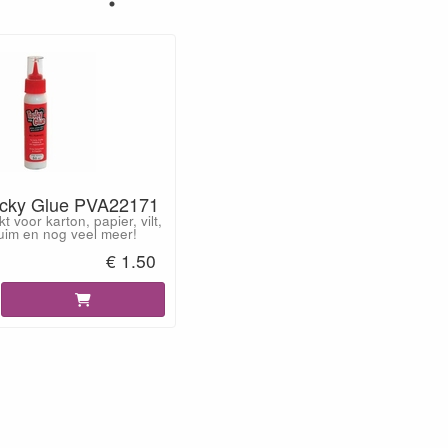
acky Glue PVA22171
t voor karton, papier, vilt,
huim en nog veel meer!
€ 1.50