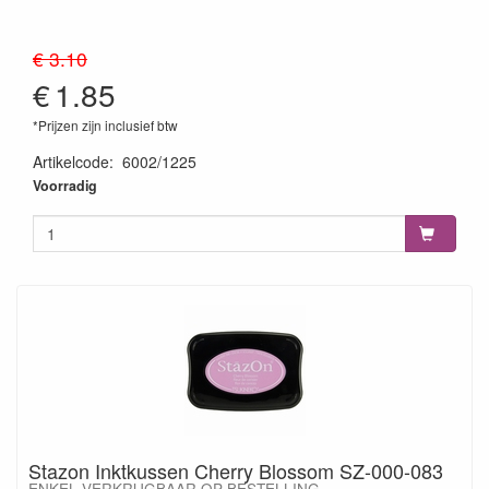
€ 3.10
€
1.85
*Prijzen zijn inclusief btw
Artikelcode
:
6002/1225
8717706045403
Voorradig
Stazon Inktkussen Cherry Blossom SZ-000-083
ENKEL VERKRIJGBAAR OP BESTELLING