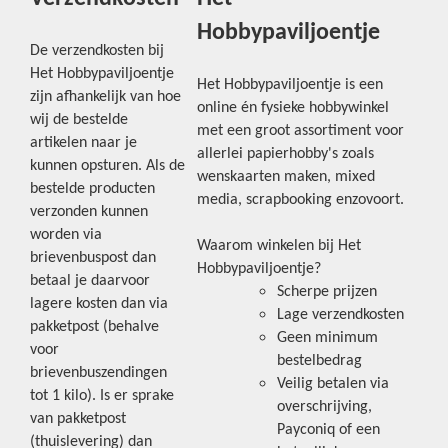
Hobbypaviljoentje
De verzendkosten bij
Het Hobbypaviljoentje
Het Hobbypaviljoentje is een
zijn afhankelijk van hoe
online én fysieke hobbywinkel
wij de bestelde
met een groot assortiment voor
artikelen naar je
allerlei papierhobby's zoals
kunnen opsturen. Als de
wenskaarten maken, mixed
bestelde producten
media, scrapbooking enzovoort.
verzonden kunnen
worden via
Waarom winkelen bij Het
brievenbuspost dan
Hobbypaviljoentje?
betaal je daarvoor
Scherpe prijzen
lagere kosten dan via
Lage verzendkosten
pakketpost (behalve
Geen minimum
voor
bestelbedrag
brievenbuszendingen
Veilig betalen via
tot 1 kilo). Is er sprake
overschrijving,
van pakketpost
Payconiq of een
(thuislevering) dan