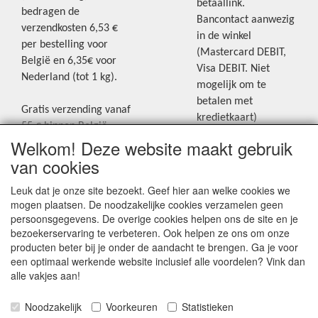
betaallink.
bedragen de
Bancontact aanwezig
verzendkosten 6,53 €
in de winkel
per bestelling voor
(Mastercard DEBIT,
België en 6,35€ voor
Visa DEBIT. Niet
Nederland (tot 1 kg).
mogelijk om te
betalen met
Gratis verzending vanaf
kredietkaart)
55 € binnen België.
Welkom! Deze website maakt gebruik
Gratis verzending vanaf
Blijf op de hoogte van de laatste
65 € naar Nederland.
van cookies
creatieve nieuwtjes en ideeën via
Levering andere
Leuk dat je onze site bezoekt. Geef hier aan welke cookies we
onze Facebookpagina.
landen: geen gratis
mogen plaatsen. De noodzakelijke cookies verzamelen geen
verzending, portkosten
persoonsgegevens. De overige cookies helpen ons de site en je
worden aangerekend.
bezoekerservaring te verbeteren. Ook helpen ze ons om onze
producten beter bij je onder de aandacht te brengen. Ga je voor
Zie voor een overzicht
een optimaal werkende website inclusief alle voordelen? Vink dan
van alle verzendkosten
alle vakjes aan!
onder het tabje
Noodzakelijk
Voorkeuren
Statistieken
"Verzendkosten" op de