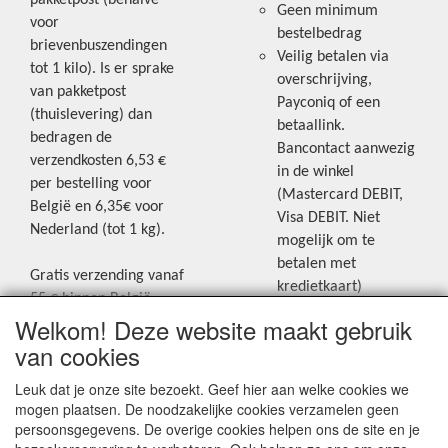
pakketpost (behalve
Geen minimum
voor
bestelbedrag
brievenbuszendingen
Veilig betalen via
tot 1 kilo). Is er sprake
overschrijving,
van pakketpost
Payconiq of een
(thuislevering) dan
betaallink.
bedragen de
Bancontact aanwezig
verzendkosten 6,53 €
in de winkel
per bestelling voor
(Mastercard DEBIT,
België en 6,35€ voor
Visa DEBIT. Niet
Nederland (tot 1 kg).
mogelijk om te
betalen met
Gratis verzending vanaf
kredietkaart)
55 € binnen België.
Welkom! Deze website maakt gebruik
Gratis verzending vanaf
Blijf op de hoogte van de laatste
65 € naar Nederland.
van cookies
creatieve nieuwtjes en ideeën via
Levering andere
Leuk dat je onze site bezoekt. Geef hier aan welke cookies we
onze Facebookpagina.
landen: geen gratis
mogen plaatsen. De noodzakelijke cookies verzamelen geen
verzending, portkosten
persoonsgegevens. De overige cookies helpen ons de site en je
worden aangerekend.