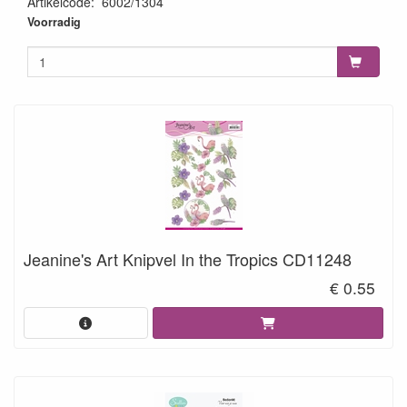
Artikelcode
:
6002/1304
8717706047032
Voorradig
Jeanine's Art Knipvel In the Tropics CD11248
€ 0.55