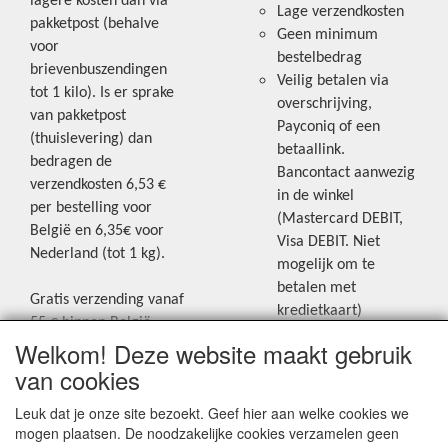
lagere kosten dan via
Lage verzendkosten
pakketpost (behalve
Geen minimum
voor
bestelbedrag
brievenbuszendingen
Veilig betalen via
tot 1 kilo). Is er sprake
overschrijving,
van pakketpost
Payconiq of een
(thuislevering) dan
betaallink.
bedragen de
Bancontact aanwezig
verzendkosten 6,53 €
in de winkel
per bestelling voor
(Mastercard DEBIT,
België en 6,35€ voor
Visa DEBIT. Niet
Nederland (tot 1 kg).
mogelijk om te
betalen met
Gratis verzending vanaf
kredietkaart)
55 € binnen België.
Welkom! Deze website maakt gebruik
Gratis verzending vanaf
Blijf op de hoogte van de laatste
65 € naar Nederland.
van cookies
creatieve nieuwtjes en ideeën via
Levering andere
Leuk dat je onze site bezoekt. Geef hier aan welke cookies we
onze Facebookpagina.
landen: geen gratis
mogen plaatsen. De noodzakelijke cookies verzamelen geen
verzending, portkosten