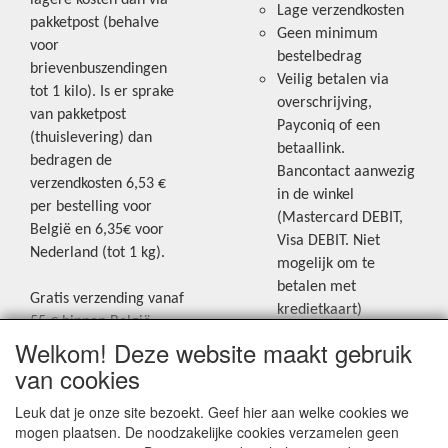
lagere kosten dan via
Lage verzendkosten
pakketpost (behalve
Geen minimum
voor
bestelbedrag
brievenbuszendingen
Veilig betalen via
tot 1 kilo). Is er sprake
overschrijving,
van pakketpost
Payconiq of een
(thuislevering) dan
betaallink.
bedragen de
Bancontact aanwezig
verzendkosten 6,53 €
in de winkel
per bestelling voor
(Mastercard DEBIT,
België en 6,35€ voor
Visa DEBIT. Niet
Nederland (tot 1 kg).
mogelijk om te
betalen met
Gratis verzending vanaf
kredietkaart)
55 € binnen België.
Welkom! Deze website maakt gebruik
Gratis verzending vanaf
Blijf op de hoogte van de laatste
65 € naar Nederland.
van cookies
creatieve nieuwtjes en ideeën via
Levering andere
Leuk dat je onze site bezoekt. Geef hier aan welke cookies we
onze Facebookpagina.
landen: geen gratis
mogen plaatsen. De noodzakelijke cookies verzamelen geen
verzending, portkosten