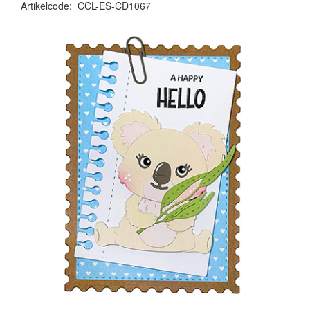
Artikelcode
:
CCL-ES-CD1067
8713943164815