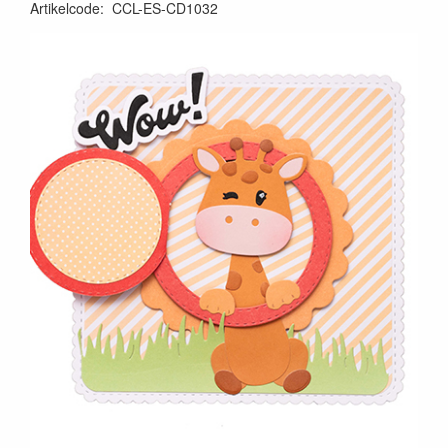
Artikelcode
:
CCL-ES-CD1032
8713943161753