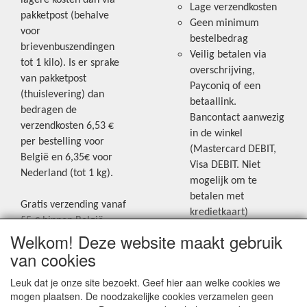
lagere kosten dan via
Lage verzendkosten
pakketpost (behalve
Geen minimum
voor
bestelbedrag
brievenbuszendingen
Veilig betalen via
tot 1 kilo). Is er sprake
overschrijving,
van pakketpost
Payconiq of een
(thuislevering) dan
betaallink.
bedragen de
Bancontact aanwezig
verzendkosten 6,53 €
in de winkel
per bestelling voor
(Mastercard DEBIT,
België en 6,35€ voor
Visa DEBIT. Niet
Nederland (tot 1 kg).
mogelijk om te
betalen met
Gratis verzending vanaf
kredietkaart)
55 € binnen België.
Welkom! Deze website maakt gebruik
Gratis verzending vanaf
Blijf op de hoogte van de laatste
65 € naar Nederland.
van cookies
creatieve nieuwtjes en ideeën via
Levering andere
Leuk dat je onze site bezoekt. Geef hier aan welke cookies we
onze Facebookpagina.
landen: geen gratis
mogen plaatsen. De noodzakelijke cookies verzamelen geen
verzending, portkosten