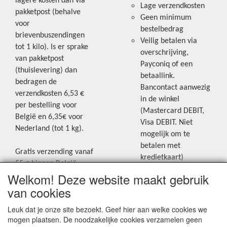
lagere kosten dan via
Lage verzendkosten
pakketpost (behalve
Geen minimum
voor
bestelbedrag
brievenbuszendingen
Veilig betalen via
tot 1 kilo). Is er sprake
overschrijving,
van pakketpost
Payconiq of een
(thuislevering) dan
betaallink.
bedragen de
Bancontact aanwezig
verzendkosten 6,53 €
in de winkel
per bestelling voor
(Mastercard DEBIT,
België en 6,35€ voor
Visa DEBIT. Niet
Nederland (tot 1 kg).
mogelijk om te
betalen met
Gratis verzending vanaf
kredietkaart)
55 € binnen België.
Welkom! Deze website maakt gebruik
Gratis verzending vanaf
Blijf op de hoogte van de laatste
65 € naar Nederland.
van cookies
creatieve nieuwtjes en ideeën via
Levering andere
Leuk dat je onze site bezoekt. Geef hier aan welke cookies we
onze Facebookpagina.
landen: geen gratis
mogen plaatsen. De noodzakelijke cookies verzamelen geen
verzending, portkosten