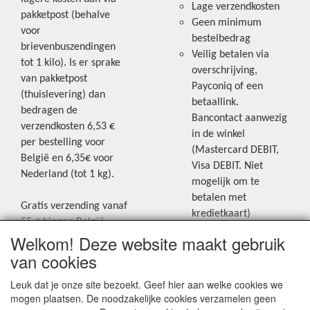
Lage verzendkosten
pakketpost (behalve
Geen minimum
voor
bestelbedrag
brievenbuszendingen
Veilig betalen via
tot 1 kilo). Is er sprake
overschrijving,
van pakketpost
Payconiq of een
(thuislevering) dan
betaallink.
bedragen de
Bancontact aanwezig
verzendkosten 6,53 €
in de winkel
per bestelling voor
(Mastercard DEBIT,
België en 6,35€ voor
Visa DEBIT. Niet
Nederland (tot 1 kg).
mogelijk om te
betalen met
Gratis verzending vanaf
kredietkaart)
55 € binnen België.
Welkom! Deze website maakt gebruik
Gratis verzending vanaf
Blijf op de hoogte van de laatste
65 € naar Nederland.
van cookies
creatieve nieuwtjes en ideeën via
Levering andere
Leuk dat je onze site bezoekt. Geef hier aan welke cookies we
onze Facebookpagina.
landen: geen gratis
mogen plaatsen. De noodzakelijke cookies verzamelen geen
verzending, portkosten