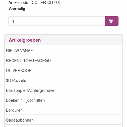
Artikelcode
:
CCL-FR-CD173
8713943131459
Voorradig
Artikelgroepen
NIEUW VANAF...
RECENT TOEGEVOEGD
UITVERKOOP
3D Puzzels
Basispapier/Achtergrondvel
Boeken / Tijdschriften
Borduren
Cadeaubonnen