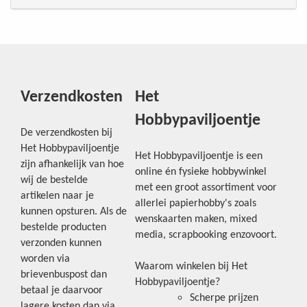
Verzendkosten
Het
Hobbypaviljoentje
De verzendkosten bij
Het Hobbypaviljoentje
Het Hobbypaviljoentje is een
zijn afhankelijk van hoe
online én fysieke hobbywinkel
wij de bestelde
met een groot assortiment voor
artikelen naar je
allerlei papierhobby's zoals
kunnen opsturen. Als de
wenskaarten maken, mixed
bestelde producten
media, scrapbooking enzovoort.
verzonden kunnen
worden via
Waarom winkelen bij Het
brievenbuspost dan
Hobbypaviljoentje?
betaal je daarvoor
Scherpe prijzen
lagere kosten dan via