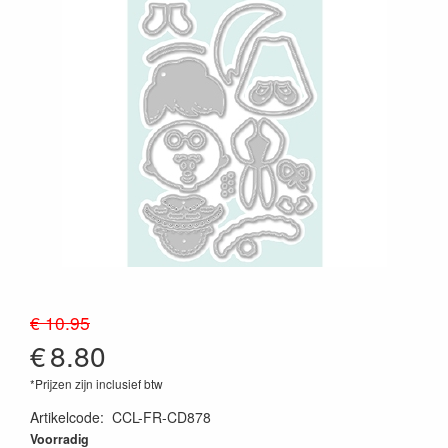
€ 10.95
€
8.80
*Prijzen zijn inclusief btw
Artikelcode
:
CCL-FR-CD878
8713943153918
Voorradig