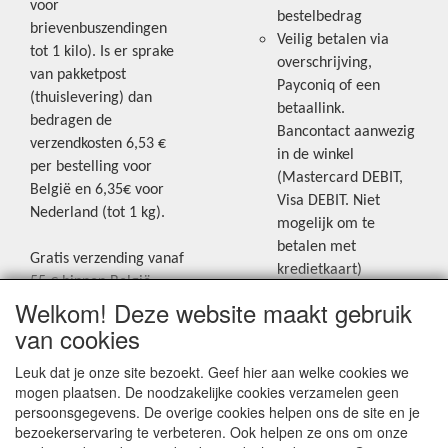
voor
bestelbedrag
brievenbuszendingen
Veilig betalen via
tot 1 kilo). Is er sprake
overschrijving,
van pakketpost
Payconiq of een
(thuislevering) dan
betaallink.
bedragen de
Bancontact aanwezig
verzendkosten 6,53 €
in de winkel
per bestelling voor
(Mastercard DEBIT,
België en 6,35€ voor
Visa DEBIT. Niet
Nederland (tot 1 kg).
mogelijk om te
betalen met
Gratis verzending vanaf
kredietkaart)
55 € binnen België.
Welkom! Deze website maakt gebruik
Gratis verzending vanaf
Blijf op de hoogte van de laatste
65 € naar Nederland.
van cookies
creatieve nieuwtjes en ideeën via
Levering andere
Leuk dat je onze site bezoekt. Geef hier aan welke cookies we
onze Facebookpagina.
landen: geen gratis
mogen plaatsen. De noodzakelijke cookies verzamelen geen
verzending, portkosten
persoonsgegevens. De overige cookies helpen ons de site en je
worden aangerekend.
bezoekerservaring te verbeteren. Ook helpen ze ons om onze