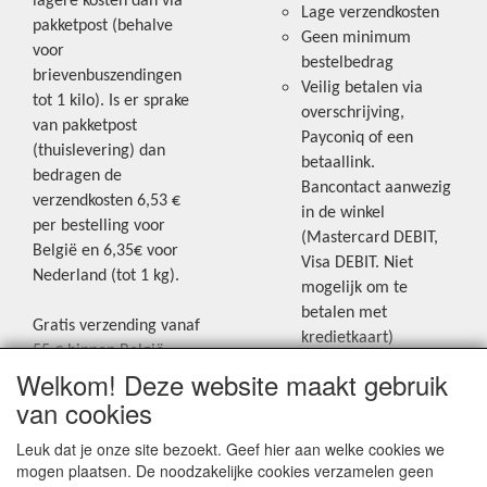
lagere kosten dan via
Lage verzendkosten
pakketpost (behalve
Geen minimum
voor
bestelbedrag
brievenbuszendingen
Veilig betalen via
tot 1 kilo). Is er sprake
overschrijving,
van pakketpost
Payconiq of een
(thuislevering) dan
betaallink.
bedragen de
Bancontact aanwezig
verzendkosten 6,53 €
in de winkel
per bestelling voor
(Mastercard DEBIT,
België en 6,35€ voor
Visa DEBIT. Niet
Nederland (tot 1 kg).
mogelijk om te
betalen met
Gratis verzending vanaf
kredietkaart)
55 € binnen België.
Welkom! Deze website maakt gebruik
Gratis verzending vanaf
Blijf op de hoogte van de laatste
65 € naar Nederland.
van cookies
creatieve nieuwtjes en ideeën via
Levering andere
Leuk dat je onze site bezoekt. Geef hier aan welke cookies we
onze Facebookpagina.
landen: geen gratis
mogen plaatsen. De noodzakelijke cookies verzamelen geen
verzending, portkosten