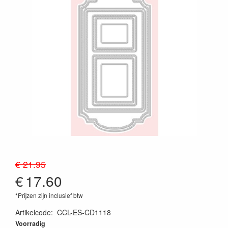
€ 21.95
€
17.60
*Prijzen zijn inclusief btw
Artikelcode
:
CCL-ES-CD1118
8713943167861
Voorradig