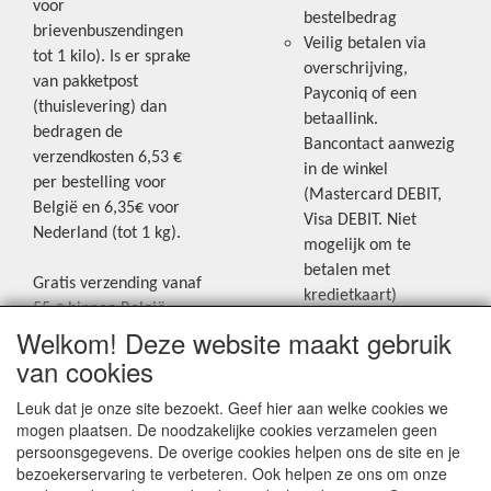
voor
bestelbedrag
brievenbuszendingen
Veilig betalen via
tot 1 kilo). Is er sprake
overschrijving,
van pakketpost
Payconiq of een
(thuislevering) dan
betaallink.
bedragen de
Bancontact aanwezig
verzendkosten 6,53 €
in de winkel
per bestelling voor
(Mastercard DEBIT,
België en 6,35€ voor
Visa DEBIT. Niet
Nederland (tot 1 kg).
mogelijk om te
betalen met
Gratis verzending vanaf
kredietkaart)
55 € binnen België.
Welkom! Deze website maakt gebruik
Gratis verzending vanaf
Blijf op de hoogte van de laatste
65 € naar Nederland.
van cookies
creatieve nieuwtjes en ideeën via
Levering andere
Leuk dat je onze site bezoekt. Geef hier aan welke cookies we
onze Facebookpagina.
landen: geen gratis
mogen plaatsen. De noodzakelijke cookies verzamelen geen
verzending, portkosten
persoonsgegevens. De overige cookies helpen ons de site en je
worden aangerekend.
bezoekerservaring te verbeteren. Ook helpen ze ons om onze