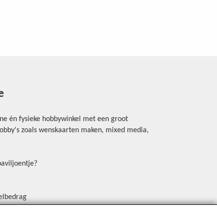
e
ine én fysieke hobbywinkel met een groot
rhobby's zoals wenskaarten maken, mixed media,
aviljoentje?
elbedrag
erschrijving, Payconiq of een betaallink.