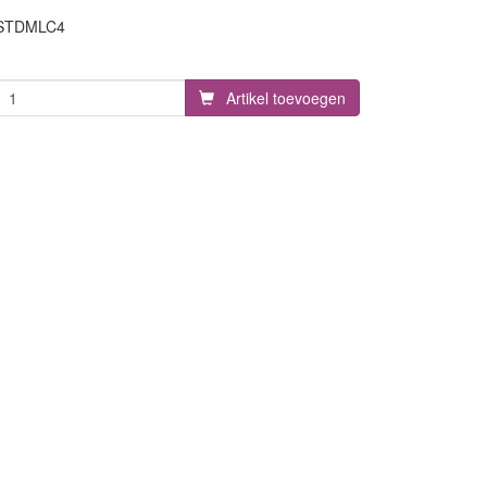
STDMLC4
71
Artikel toevoegen