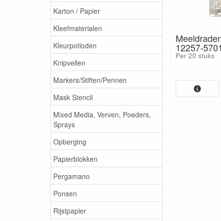
Karton / Papier
Kleefmaterialen
Meeldraden
Kleurpotloden
12257-570
Per 20 stuks
Knipvellen
Markers/Stiften/Pennen
Mask Stencil
Mixed Media, Verven, Poeders,
Sprays
Opberging
Papierblokken
Pergamano
Ponsen
Rijstpapier