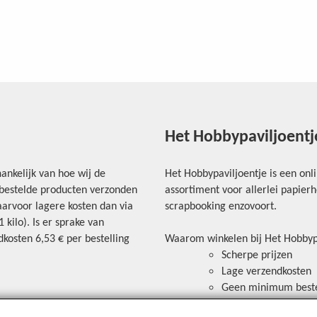
Het Hobbypaviljoentj
ankelijk van hoe wij de
Het Hobbypaviljoentje is een onl
e bestelde producten verzonden
assortiment voor allerlei papie
arvoor lagere kosten dan via
scrapbooking enzovoort.
kilo). Is er sprake van
kosten 6,53 € per bestelling
Waarom winkelen bij Het Hobbyp
Scherpe prijzen
Lage verzendkosten
Geen minimum best
Veilig betalen via ov