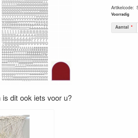
Artikelcode
:
87187150078
Voorradig
Aantal
is dit ook iets voor u?