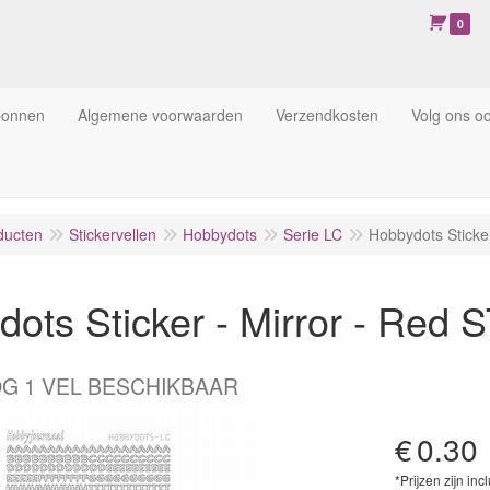
0
bonnen
Algemene voorwaarden
Verzendkosten
Volg ons o
ducten
Stickervellen
Hobbydots
Serie LC
Hobbydots Sticke
dots Sticker - Mirror - Re
G 1 VEL BESCHIKBAAR
€
0.30
*Prijzen zijn inc