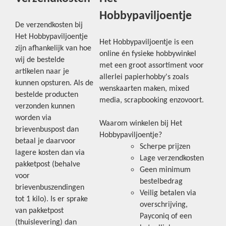
Hobbypaviljoentje
De verzendkosten bij
Het Hobbypaviljoentje
Het Hobbypaviljoentje is een
zijn afhankelijk van hoe
online én fysieke hobbywinkel
wij de bestelde
met een groot assortiment voor
artikelen naar je
allerlei papierhobby's zoals
kunnen opsturen. Als de
wenskaarten maken, mixed
bestelde producten
media, scrapbooking enzovoort.
verzonden kunnen
worden via
Waarom winkelen bij Het
brievenbuspost dan
Hobbypaviljoentje?
betaal je daarvoor
Scherpe prijzen
lagere kosten dan via
Lage verzendkosten
pakketpost (behalve
Geen minimum
voor
bestelbedrag
brievenbuszendingen
Veilig betalen via
tot 1 kilo). Is er sprake
overschrijving,
van pakketpost
Payconiq of een
(thuislevering) dan