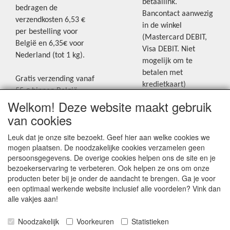
betaallink.
bedragen de
Bancontact aanwezig
verzendkosten 6,53 €
in de winkel
per bestelling voor
(Mastercard DEBIT,
België en 6,35€ voor
Visa DEBIT. Niet
Nederland (tot 1 kg).
mogelijk om te
betalen met
Gratis verzending vanaf
kredietkaart)
55 € binnen België.
Welkom! Deze website maakt gebruik
Gratis verzending vanaf
Blijf op de hoogte van de laatste
65 € naar Nederland.
van cookies
creatieve nieuwtjes en ideeën via
Levering andere
Leuk dat je onze site bezoekt. Geef hier aan welke cookies we
onze Facebookpagina.
landen: geen gratis
mogen plaatsen. De noodzakelijke cookies verzamelen geen
verzending, portkosten
persoonsgegevens. De overige cookies helpen ons de site en je
worden aangerekend.
bezoekerservaring te verbeteren. Ook helpen ze ons om onze
producten beter bij je onder de aandacht te brengen. Ga je voor
Zie voor een overzicht
een optimaal werkende website inclusief alle voordelen? Vink dan
van alle verzendkosten
alle vakjes aan!
onder het tabje
Noodzakelijk
Voorkeuren
Statistieken
"Verzendkosten" op de