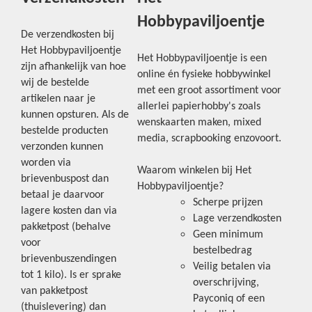
Hobbypaviljoentje
De verzendkosten bij
Het Hobbypaviljoentje
Het Hobbypaviljoentje is een
zijn afhankelijk van hoe
online én fysieke hobbywinkel
wij de bestelde
met een groot assortiment voor
artikelen naar je
allerlei papierhobby's zoals
kunnen opsturen. Als de
wenskaarten maken, mixed
bestelde producten
media, scrapbooking enzovoort.
verzonden kunnen
worden via
Waarom winkelen bij Het
brievenbuspost dan
Hobbypaviljoentje?
betaal je daarvoor
Scherpe prijzen
lagere kosten dan via
Lage verzendkosten
pakketpost (behalve
Geen minimum
voor
bestelbedrag
brievenbuszendingen
Veilig betalen via
tot 1 kilo). Is er sprake
overschrijving,
van pakketpost
Payconiq of een
(thuislevering) dan