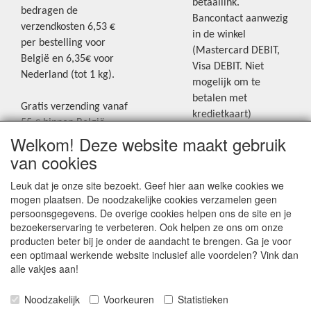
betaallink.
bedragen de
Bancontact aanwezig
verzendkosten 6,53 €
in de winkel
per bestelling voor
(Mastercard DEBIT,
België en 6,35€ voor
Visa DEBIT. Niet
Nederland (tot 1 kg).
mogelijk om te
betalen met
Gratis verzending vanaf
kredietkaart)
55 € binnen België.
Welkom! Deze website maakt gebruik
Gratis verzending vanaf
Blijf op de hoogte van de laatste
65 € naar Nederland.
van cookies
creatieve nieuwtjes en ideeën via
Levering andere
Leuk dat je onze site bezoekt. Geef hier aan welke cookies we
onze Facebookpagina.
landen: geen gratis
mogen plaatsen. De noodzakelijke cookies verzamelen geen
verzending, portkosten
persoonsgegevens. De overige cookies helpen ons de site en je
worden aangerekend.
bezoekerservaring te verbeteren. Ook helpen ze ons om onze
producten beter bij je onder de aandacht te brengen. Ga je voor
Zie voor een overzicht
een optimaal werkende website inclusief alle voordelen? Vink dan
van alle verzendkosten
alle vakjes aan!
onder het tabje
Noodzakelijk
Voorkeuren
Statistieken
"Verzendkosten" op de