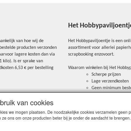
Het Hobbypaviljoentj
ankelijk van hoe wij de
Het Hobbypaviljoentje is een onl
e bestelde producten verzonden
assortiment voor allerlei papie
arvoor lagere kosten dan via
scrapbooking enzovoort.
kilo). Is er sprake van
kosten 6,53 € per bestelling
Waarom winkelen bij Het Hobbyp
Scherpe prijzen
Lage verzendkosten
Geen minimum best
Veilig betalen via ov
ruik van cookies
ortkosten worden
Bancontact aanwezig 
mogelijk om te betal
cookies we mogen plaatsen. De noodzakelijke cookies verzamelen geen
n ze ons om onze producten beter bij je onder de aandacht te brengen.
r het tabje "Verzendkosten"
Blijf op de hoogte van de laatste