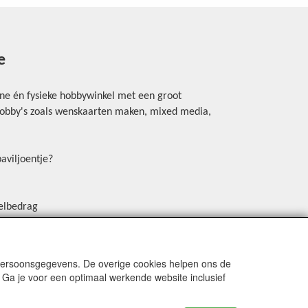
e
ine én fysieke hobbywinkel met een groot
rhobby's zoals wenskaarten maken, mixed media,
aviljoentje?
elbedrag
erschrijving, Payconiq of een betaallink.
in de winkel (Mastercard DEBIT, Visa DEBIT. Niet
en met kredietkaart)
 persoonsgegevens. De overige cookies helpen ons de
 Ga je voor een optimaal werkende website inclusief
 creatieve nieuwtjes en ideeën via onze