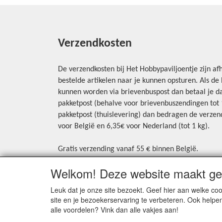
Verzendkosten
De verzendkosten bij Het Hobbypaviljoentje zijn afh
bestelde artikelen naar je kunnen opsturen. Als d
kunnen worden via brievenbuspost dan betaal je da
pakketpost (behalve voor brievenbuszendingen tot 1 
pakketpost (thuislevering) dan bedragen de verzend
voor België en 6,35€ voor Nederland (tot 1 kg).
Gratis verzending vanaf 55 € binnen België.
Gratis verzending vanaf 65 € naar Nederland.
Welkom! Deze website maakt geb
Levering andere landen: geen gratis verzending, p
aangerekend.
Leuk dat je onze site bezoekt. Geef hier aan welke 
site en je bezoekerservaring te verbeteren. Ook helpe
Zie voor een overzicht van alle verzendkosten onde
alle voordelen? Vink dan alle vakjes aan!
op de homepagina.