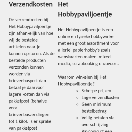
Verzendkosten
Het
Hobbypaviljoentje
De verzendkosten bij
Het Hobbypaviljoentje
Het Hobbypaviljoentje is een
zijn afhankelijk van hoe
online én fysieke hobbywinkel
wij de bestelde
met een groot assortiment voor
artikelen naar je
allerlei papierhobby's zoals
kunnen opsturen. Als de
wenskaarten maken, mixed
bestelde producten
media, scrapbooking enzovoort.
verzonden kunnen
worden via
Waarom winkelen bij Het
brievenbuspost dan
Hobbypaviljoentje?
betaal je daarvoor
Scherpe prijzen
lagere kosten dan via
Lage verzendkosten
pakketpost (behalve
Geen minimum
voor
bestelbedrag
brievenbuszendingen
Veilig betalen via
tot 1 kilo). Is er sprake
overschrijving,
van pakketpost
Payconiq of een