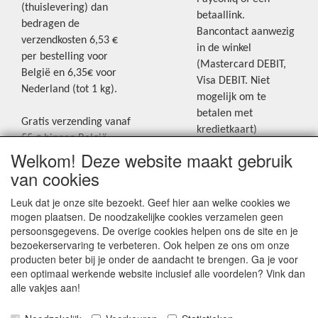
(thuislevering) dan
betaallink.
bedragen de
Bancontact aanwezig
verzendkosten 6,53 €
in de winkel
per bestelling voor
(Mastercard DEBIT,
België en 6,35€ voor
Visa DEBIT. Niet
Nederland (tot 1 kg).
mogelijk om te
betalen met
Gratis verzending vanaf
kredietkaart)
55 € binnen België.
Welkom! Deze website maakt gebruik
Gratis verzending vanaf
Blijf op de hoogte van de laatste
65 € naar Nederland.
van cookies
creatieve nieuwtjes en ideeën via
Levering andere
Leuk dat je onze site bezoekt. Geef hier aan welke cookies we
onze Facebookpagina.
landen: geen gratis
mogen plaatsen. De noodzakelijke cookies verzamelen geen
verzending, portkosten
persoonsgegevens. De overige cookies helpen ons de site en je
worden aangerekend.
bezoekerservaring te verbeteren. Ook helpen ze ons om onze
producten beter bij je onder de aandacht te brengen. Ga je voor
Zie voor een overzicht
een optimaal werkende website inclusief alle voordelen? Vink dan
van alle verzendkosten
alle vakjes aan!
onder het tabje