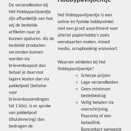
De verzendkosten bij
Het Hobbypaviljoentje
Het Hobbypaviljoentje is een
zijn afhankelijk van hoe
online én fysieke hobbywinkel
wij de bestelde
met een groot assortiment voor
artikelen naar je
allerlei papierhobby's zoals
kunnen opsturen. Als de
wenskaarten maken, mixed
bestelde producten
media, scrapbooking enzovoort.
verzonden kunnen
worden via
Waarom winkelen bij Het
brievenbuspost dan
Hobbypaviljoentje?
betaal je daarvoor
Scherpe prijzen
lagere kosten dan via
Lage verzendkosten
pakketpost (behalve
Geen minimum
voor
bestelbedrag
brievenbuszendingen
Veilig betalen via
tot 1 kilo). Is er sprake
overschrijving,
van pakketpost
Payconiq of een
(thuislevering) dan
betaallink.
bedragen de
Bancontact aanwezig