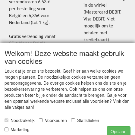
verzendkosten 6,53 €
in de winkel
per bestelling voor
(Mastercard DEBIT,
België en 6,35€ voor
Visa DEBIT. Niet
Nederland (tot 1 kg).
mogelijk om te
betalen met
Gratis verzending vanaf
kredietkaart)
55 € binnen België.
Welkom! Deze website maakt gebruik
Gratis verzending vanaf
Blijf op de hoogte van de laatste
65 € naar Nederland.
van cookies
creatieve nieuwtjes en ideeën via
Levering andere
Leuk dat je onze site bezoekt. Geef hier aan welke cookies we
onze Facebookpagina.
landen: geen gratis
mogen plaatsen. De noodzakelijke cookies verzamelen geen
verzending, portkosten
persoonsgegevens. De overige cookies helpen ons de site en je
worden aangerekend.
bezoekerservaring te verbeteren. Ook helpen ze ons om onze
producten beter bij je onder de aandacht te brengen. Ga je voor
Zie voor een overzicht
een optimaal werkende website inclusief alle voordelen? Vink dan
van alle verzendkosten
alle vakjes aan!
onder het tabje
Noodzakelijk
Voorkeuren
Statistieken
"Verzendkosten" op de
homepagina.
Marketing
Opslaan