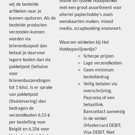
online én fysieke hobbywinkel
wij de bestelde
met een groot assortiment voor
artikelen naar je
allerlei papierhobby's zoals
kunnen opsturen. Als de
wenskaarten maken, mixed
bestelde producten
media, scrapbooking enzovoort.
verzonden kunnen
worden via
Waarom winkelen bij Het
brievenbuspost dan
Hobbypaviljoentje?
betaal je daarvoor
Scherpe prijzen
lagere kosten dan via
Lage verzendkosten
pakketpost (behalve
Geen minimum
voor
bestelbedrag
brievenbuszendingen
Veilig betalen via
tot 1 kilo). Is er sprake
overschrijving,
van pakketpost
Payconiq of een
(thuislevering) dan
betaallink.
bedragen de
Bancontact aanwezig
verzendkosten 6,53 €
in de winkel
per bestelling voor
(Mastercard DEBIT,
België en 6,35€ voor
Visa DEBIT. Niet