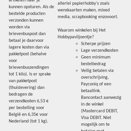
artikelen naar je
allerlei papierhobby's zoals
kunnen opsturen. Als de
wenskaarten maken, mixed
bestelde producten
media, scrapbooking enzovoort.
verzonden kunnen
worden via
Waarom winkelen bij Het
brievenbuspost dan
Hobbypaviljoentje?
betaal je daarvoor
Scherpe prijzen
lagere kosten dan via
Lage verzendkosten
pakketpost (behalve
Geen minimum
voor
bestelbedrag
brievenbuszendingen
Veilig betalen via
tot 1 kilo). Is er sprake
overschrijving,
van pakketpost
Payconiq of een
(thuislevering) dan
betaallink.
bedragen de
Bancontact aanwezig
verzendkosten 6,53 €
in de winkel
per bestelling voor
(Mastercard DEBIT,
België en 6,35€ voor
Visa DEBIT. Niet
Nederland (tot 1 kg).
mogelijk om te