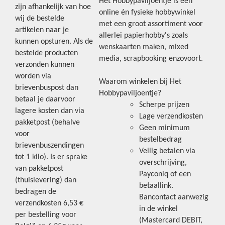
Het Hobbypaviljoentje is een
zijn afhankelijk van hoe
online én fysieke hobbywinkel
wij de bestelde
met een groot assortiment voor
artikelen naar je
allerlei papierhobby's zoals
kunnen opsturen. Als de
wenskaarten maken, mixed
bestelde producten
media, scrapbooking enzovoort.
verzonden kunnen
worden via
Waarom winkelen bij Het
brievenbuspost dan
Hobbypaviljoentje?
betaal je daarvoor
Scherpe prijzen
lagere kosten dan via
Lage verzendkosten
pakketpost (behalve
Geen minimum
voor
bestelbedrag
brievenbuszendingen
Veilig betalen via
tot 1 kilo). Is er sprake
overschrijving,
van pakketpost
Payconiq of een
(thuislevering) dan
betaallink.
bedragen de
Bancontact aanwezig
verzendkosten 6,53 €
in de winkel
per bestelling voor
(Mastercard DEBIT,