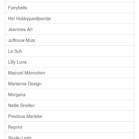
Fairybells
Het Hobbypaviljoentje
Jeanines Art
Juffrouw Muis
Le Suh
Lilly Luna
Mainzel Männchen
Marianne Design
Morgana
Nellie Snellen
Precious Marieke
Reprint
Studio Light