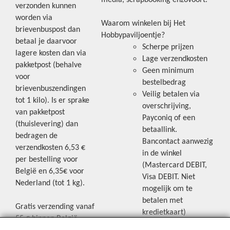
verzonden kunnen
worden via
Waarom winkelen bij Het
brievenbuspost dan
Hobbypaviljoentje?
betaal je daarvoor
Scherpe prijzen
lagere kosten dan via
Lage verzendkosten
pakketpost (behalve
Geen minimum
voor
bestelbedrag
brievenbuszendingen
Veilig betalen via
tot 1 kilo). Is er sprake
overschrijving,
van pakketpost
Payconiq of een
(thuislevering) dan
betaallink.
bedragen de
Bancontact aanwezig
verzendkosten 6,53 €
in de winkel
per bestelling voor
(Mastercard DEBIT,
België en 6,35€ voor
Visa DEBIT. Niet
Nederland (tot 1 kg).
mogelijk om te
betalen met
Gratis verzending vanaf
kredietkaart)
55 € binnen België.