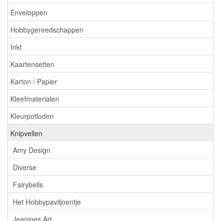
Enveloppen
Hobbygereedschappen
Inkt
Kaartensetten
Karton / Papier
Kleefmaterialen
Kleurpotloden
Knipvellen
Amy Design
Diverse
Fairybells
Het Hobbypaviljoentje
Jeanines Art