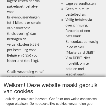
lagere kosten dan via
Lage verzendkosten
pakketpost (behalve
Geen minimum
voor
bestelbedrag
brievenbuszendingen
Veilig betalen via
tot 1 kilo). Is er sprake
overschrijving,
van pakketpost
Payconiq of een
(thuislevering) dan
betaallink.
bedragen de
Bancontact aanwezig
verzendkosten 6,53 €
in de winkel
per bestelling voor
(Mastercard DEBIT,
België en 6,35€ voor
Visa DEBIT. Niet
Nederland (tot 1 kg).
mogelijk om te
betalen met
Gratis verzending vanaf
kredietkaart)
55 € binnen België.
Welkom! Deze website maakt gebruik
Gratis verzending vanaf
Blijf op de hoogte van de laatste
65 € naar Nederland.
van cookies
creatieve nieuwtjes en ideeën via
Levering andere
Leuk dat je onze site bezoekt. Geef hier aan welke cookies we
onze Facebookpagina.
landen: geen gratis
mogen plaatsen. De noodzakelijke cookies verzamelen geen
verzending, portkosten