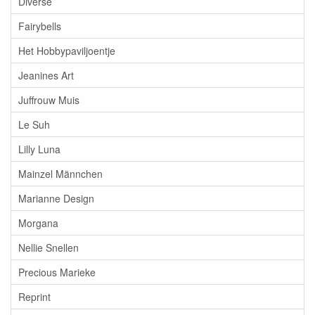
Diverse
Fairybells
Het Hobbypaviljoentje
Jeanines Art
Juffrouw Muis
Le Suh
Lilly Luna
Mainzel Männchen
Marianne Design
Morgana
Nellie Snellen
Precious Marieke
Reprint