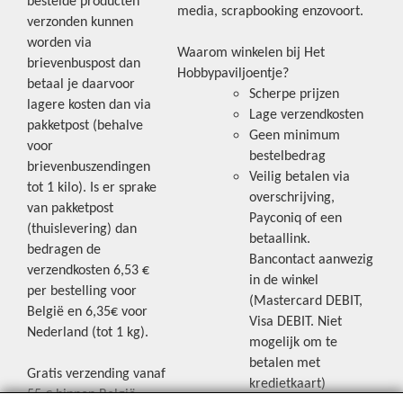
bestelde producten
media, scrapbooking enzovoort.
verzonden kunnen
worden via
Waarom winkelen bij Het
brievenbuspost dan
Hobbypaviljoentje?
betaal je daarvoor
Scherpe prijzen
lagere kosten dan via
Lage verzendkosten
pakketpost (behalve
Geen minimum
voor
bestelbedrag
brievenbuszendingen
Veilig betalen via
tot 1 kilo). Is er sprake
overschrijving,
van pakketpost
Payconiq of een
(thuislevering) dan
betaallink.
bedragen de
Bancontact aanwezig
verzendkosten 6,53 €
in de winkel
per bestelling voor
(Mastercard DEBIT,
België en 6,35€ voor
Visa DEBIT. Niet
Nederland (tot 1 kg).
mogelijk om te
betalen met
Gratis verzending vanaf
kredietkaart)
55 € binnen België.