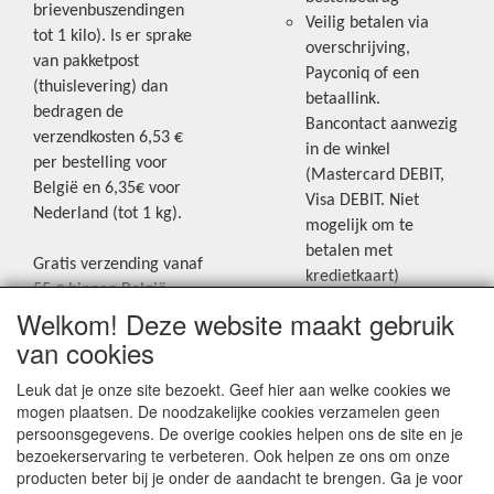
brievenbuszendingen
Veilig betalen via
tot 1 kilo). Is er sprake
overschrijving,
van pakketpost
Payconiq of een
(thuislevering) dan
betaallink.
bedragen de
Bancontact aanwezig
verzendkosten 6,53 €
in de winkel
per bestelling voor
(Mastercard DEBIT,
België en 6,35€ voor
Visa DEBIT. Niet
Nederland (tot 1 kg).
mogelijk om te
betalen met
Gratis verzending vanaf
kredietkaart)
55 € binnen België.
Welkom! Deze website maakt gebruik
Gratis verzending vanaf
Blijf op de hoogte van de laatste
65 € naar Nederland.
van cookies
creatieve nieuwtjes en ideeën via
Levering andere
Leuk dat je onze site bezoekt. Geef hier aan welke cookies we
onze Facebookpagina.
landen: geen gratis
mogen plaatsen. De noodzakelijke cookies verzamelen geen
verzending, portkosten
persoonsgegevens. De overige cookies helpen ons de site en je
worden aangerekend.
bezoekerservaring te verbeteren. Ook helpen ze ons om onze
producten beter bij je onder de aandacht te brengen. Ga je voor
Zie voor een overzicht