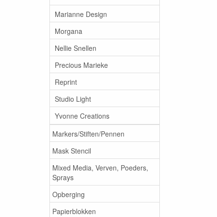
Marianne Design
Morgana
Nellie Snellen
Precious Marieke
Reprint
Studio Light
Yvonne Creations
Markers/Stiften/Pennen
Mask Stencil
Mixed Media, Verven, Poeders,
Sprays
Opberging
Papierblokken