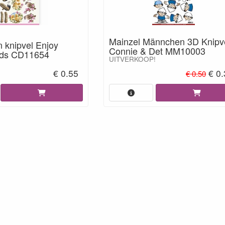
Mainzel Männchen 3D Knipv
 knipvel Enjoy
Connie & Det MM10003
irds CD11654
UITVERKOOP!
€ 0.55
€ 0.
€ 0.50