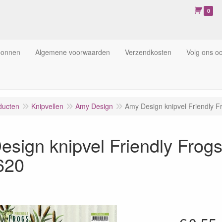
0
bonnen
Algemene voorwaarden
Verzendkosten
Volg ons o
ducten
Knipvellen
Amy Design
Amy Design knipvel Friendly 
sign knipvel Friendly Frogs
620