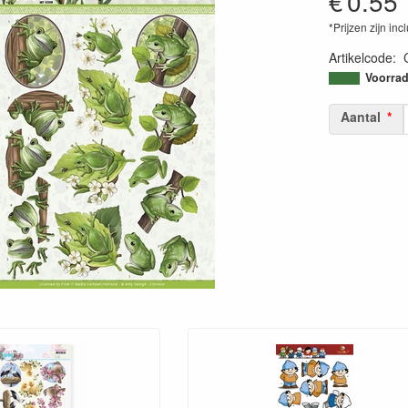
€
0.55
*Prijzen zijn inc
Artikelcode
:
87187150931
Voorrad
Aantal