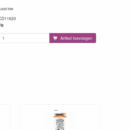
lusief btw
CD11620
64
ig
Artikel toevoegen