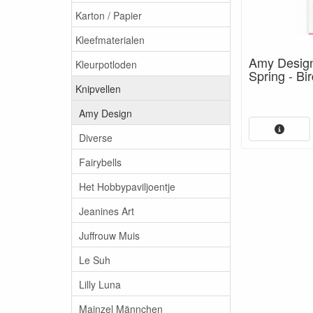
Karton / Papier
Kleefmaterialen
Amy Design
Kleurpotloden
Spring - B
Knipvellen
Amy Design
Diverse
Fairybells
Het Hobbypaviljoentje
Jeanines Art
Juffrouw Muis
Le Suh
Lilly Luna
Mainzel Männchen