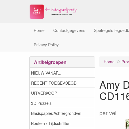
Home
Contactgegevens
Spelregels tegoed
Privacy Policy
Artikelgroepen
Home
Pro
NIEUW VANAF...
Amy De
RECENT TOEGEVOEGD
CD11
UITVERKOOP
3D Puzzels
per vel
Basispapier/Achtergrondvel
Boeken / Tijdschriften