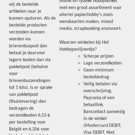
online én fysieke hobbywinkel
wij de bestelde
met een groot assortiment voor
artikelen naar je
allerlei papierhobby's zoals
kunnen opsturen. Als de
wenskaarten maken, mixed
bestelde producten
media, scrapbooking enzovoort.
verzonden kunnen
worden via
Waarom winkelen bij Het
brievenbuspost dan
Hobbypaviljoentje?
betaal je daarvoor
Scherpe prijzen
lagere kosten dan via
Lage verzendkosten
pakketpost (behalve
Geen minimum
voor
bestelbedrag
brievenbuszendingen
Veilig betalen via
tot 1 kilo). Is er sprake
overschrijving,
van pakketpost
Payconiq of een
(thuislevering) dan
betaallink.
bedragen de
Bancontact aanwezig
verzendkosten 6,53 €
in de winkel
per bestelling voor
(Mastercard DEBIT,
België en 6,35€ voor
Visa DEBIT. Niet