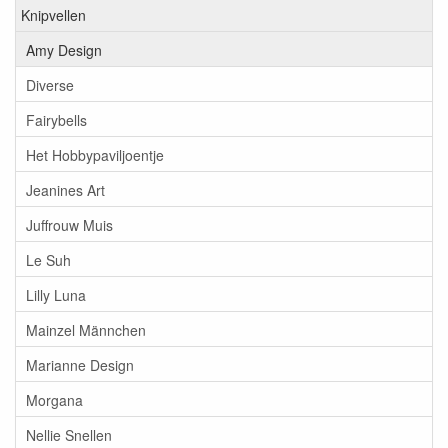
Knipvellen
Amy Design
Diverse
Fairybells
Het Hobbypaviljoentje
Jeanines Art
Juffrouw Muis
Le Suh
Lilly Luna
Mainzel Männchen
Marianne Design
Morgana
Nellie Snellen