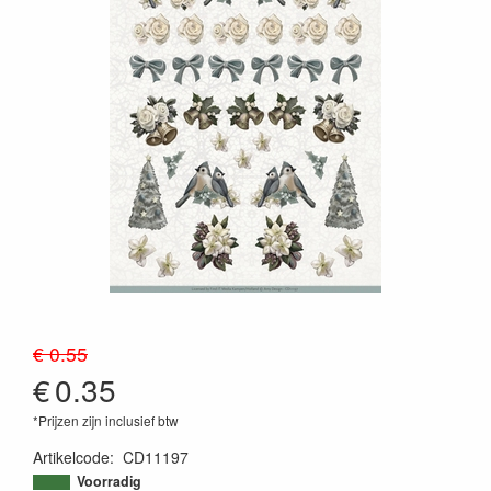
€ 0.55
€
0.35
*Prijzen zijn inclusief btw
Artikelcode
:
CD11197
8718715056381
Voorradig