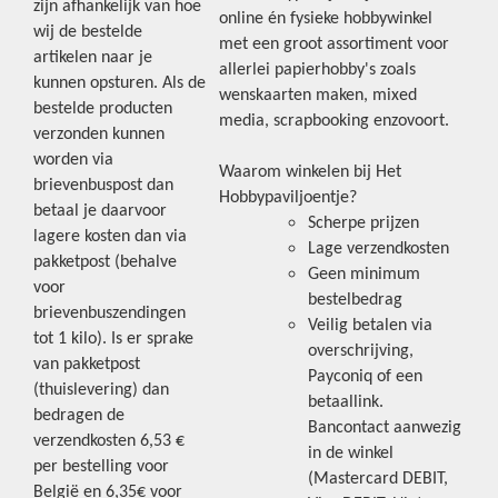
zijn afhankelijk van hoe
online én fysieke hobbywinkel
wij de bestelde
met een groot assortiment voor
artikelen naar je
allerlei papierhobby's zoals
kunnen opsturen. Als de
wenskaarten maken, mixed
bestelde producten
media, scrapbooking enzovoort.
verzonden kunnen
worden via
Waarom winkelen bij Het
brievenbuspost dan
Hobbypaviljoentje?
betaal je daarvoor
Scherpe prijzen
lagere kosten dan via
Lage verzendkosten
pakketpost (behalve
Geen minimum
voor
bestelbedrag
brievenbuszendingen
Veilig betalen via
tot 1 kilo). Is er sprake
overschrijving,
van pakketpost
Payconiq of een
(thuislevering) dan
betaallink.
bedragen de
Bancontact aanwezig
verzendkosten 6,53 €
in de winkel
per bestelling voor
(Mastercard DEBIT,
België en 6,35€ voor